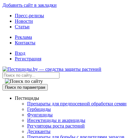
Добавить сайт в закладки
Пресс-релизы
Новости
Статьи
Реклама
Контакты
Вход
Регистрация
Поиск по параметрам
Пестициды
Препараты для предпосевной обработки семян
Гербициды
Фунгициды
Инсектициды и акарициды
Регуляторы роста растений
Десиканты
Препараты для борьбы с вредителями запасов