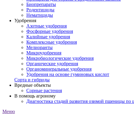
Биопрепараты
Родентициды
Нематициды
Удобрения
Азотные удобрения
Фосфорные удобрения
Калийные удобрения
Комплексные удобрения
Мелиоранты
Микроудобрения
Микробиологические удобрения
Органические удобрения
Органоминеральные удобрения
Удобрения на основе гуминовых кислот
Сорта и гибриды
Вредные объекты
Сорные растения
В помощь агроному
Диагностика стадий развития озимой пшеницы по
Меню