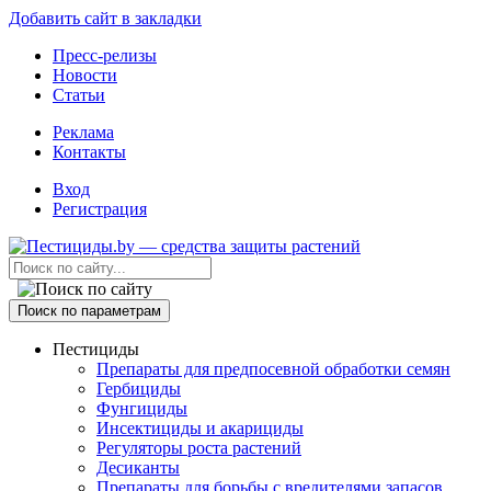
Добавить сайт в закладки
Пресс-релизы
Новости
Статьи
Реклама
Контакты
Вход
Регистрация
Поиск по параметрам
Пестициды
Препараты для предпосевной обработки семян
Гербициды
Фунгициды
Инсектициды и акарициды
Регуляторы роста растений
Десиканты
Препараты для борьбы с вредителями запасов