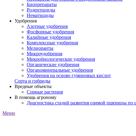
Биопрепараты
Родентициды
Нематициды
Удобрения
Азотные удобрения
Фосфорные удобрения
Калийные удобрения
Комплексные удобрения
Мелиоранты
Микроудобрения
Микробиологические удобрения
Органические удобрения
Органоминеральные удобрения
Удобрения на основе гуминовых кислот
Сорта и гибриды
Вредные объекты
Сорные растения
В помощь агроному
Диагностика стадий развития озимой пшеницы по
Меню