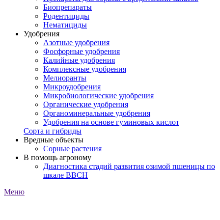
Биопрепараты
Родентициды
Нематициды
Удобрения
Азотные удобрения
Фосфорные удобрения
Калийные удобрения
Комплексные удобрения
Мелиоранты
Микроудобрения
Микробиологические удобрения
Органические удобрения
Органоминеральные удобрения
Удобрения на основе гуминовых кислот
Сорта и гибриды
Вредные объекты
Сорные растения
В помощь агроному
Диагностика стадий развития озимой пшеницы по
шкале ВВСН
Меню