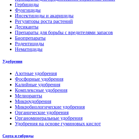
Гербициды
Фунгициды
Инсектициды и акарициды
Регуляторы роста растений
Десиканты
Препараты для борьбы с вредителями запасов
Биопрепараты
Родентициды
Нематициды
Удобрения
Азотные удобрения
Фосфорные удобрения
Калийные удобрения
Комплексные удобрения
Мелиоранты
Микроудобрения
Микробиологические удобрения
Органические удобрения
Органоминеральные удобрения
Удобрения на основе гуминовых кислот
Сорта и гибриды