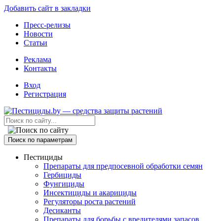
Добавить сайт в закладки
Пресс-релизы
Новости
Статьи
Реклама
Контакты
Вход
Регистрация
Поиск по параметрам
Пестициды
Препараты для предпосевной обработки семян
Гербициды
Фунгициды
Инсектициды и акарициды
Регуляторы роста растений
Десиканты
Препараты для борьбы с вредителями запасов