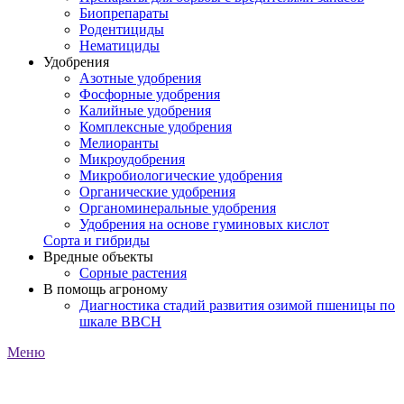
Биопрепараты
Родентициды
Нематициды
Удобрения
Азотные удобрения
Фосфорные удобрения
Калийные удобрения
Комплексные удобрения
Мелиоранты
Микроудобрения
Микробиологические удобрения
Органические удобрения
Органоминеральные удобрения
Удобрения на основе гуминовых кислот
Сорта и гибриды
Вредные объекты
Сорные растения
В помощь агроному
Диагностика стадий развития озимой пшеницы по
шкале ВВСН
Меню