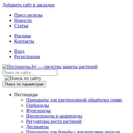
Добавить сайт в закладки
Пресс-релизы
Новости
Статьи
Реклама
Контакты
Вход
Регистрация
Поиск по параметрам
Пестициды
Препараты для предпосевной обработки семян
Гербициды
Фунгициды
Инсектициды и акарициды
Регуляторы роста растений
Десиканты
Препараты для борьбы с вредителями запасов