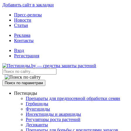
Добавить сайт в закладки
Пресс-релизы
Новости
Статьи
Реклама
Контакты
Вход
Регистрация
Поиск по параметрам
Пестициды
Препараты для предпосевной обработки семян
Гербициды
Фунгициды
Инсектициды и акарициды
Регуляторы роста растений
Десиканты
Препараты для борьбы с вредителями запасов