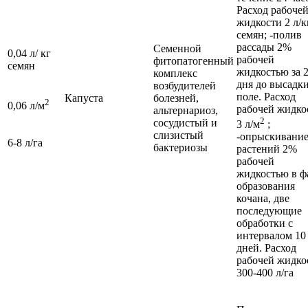
Расход рабоче
жидкости 2 л/к
семян; -полив
рассады 2%
Семенной
0,04 л/ кг
рабочей
фитопатогенный
семян
жидкостью за 2
комплекс
дня до высадки
возбудителей
поле. Расход
Капуста
болезней,
2
0,06 л/м
рабочей жидко
альтернариоз,
2
сосудистый и
3 л/м
;
слизистый
-опрыскивани
6-8 л/га
бактериозы
растений 2%
рабочей
жидкостью в ф
образования
кочана, две
последующие
обработки с
интервалом 10
дней. Расход
рабочей жидко
300-400 л/га