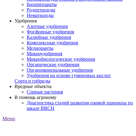
Биопрепараты
Родентициды
Нематициды
Удобрения
Азотные удобрения
Фосфорные удобрения
Калийные удобрения
Комплексные удобрения
Мелиоранты
Микроудобрения
Микробиологические удобрения
Органические удобрения
Органоминеральные удобрения
Удобрения на основе гуминовых кислот
Сорта и гибриды
Вредные объекты
Сорные растения
В помощь агроному
Диагностика стадий развития озимой пшеницы по
шкале ВВСН
Меню