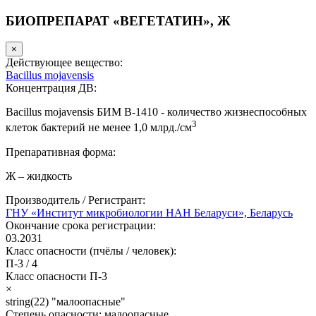
БИОПРЕПАРАТ «ВЕГЕТАТИН», Ж
×
Действующее вещество:
Bacillus mojavensis
Концентрация ДВ:
Bacillus mojavensis БИМ В-1410 - количество жизнеспособных
3
клеток бактерий не менее 1,0 млрд./см
Препаративная форма:
Ж – жидкость
Производитель / Регистрант:
ГНУ «Институт микробиологии НАН Беларуси», Беларусь
Окончание срока регистрации:
03.2031
Класс опасности (пчёлы / человек):
П-3
/
4
Класс опасности
П-3
×
string(22) "малоопасные"
Степень опасности:
малоопасные