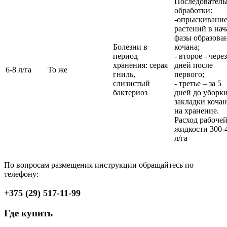
Последовател
обработки:
-опрыскивани
растений в нач
фазы образова
Болезни в
кочана;
период
- второе - чере
хранения: серая
дней после
6-8 л/га
То же
гниль,
первого;
слизистый
- третье – за 5
бактериоз
дней до уборк
закладки коча
на хранение.
Расход рабоче
жидкости 300-
л/га
По вопросам размещения инструкции обращайтесь по
телефону:
+375 (29) 517-11-99
Где купить