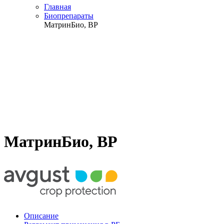
Главная
Биопрепараты
МатринБио, ВР
МатринБио, ВР
Описание