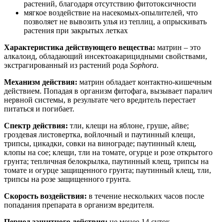
растений, благодаря отсутствию фитотоксичности
мягкое воздействие на насекомых-опылителей, что
позволяет не вывозить улья из теплиц, а опрыскивать
растения при закрытых летках
Характеристика действующего вещества:
матрин – это
алкалоид, обладающий инсектоакарицидными свойствами,
экстрагированный из растений рода
Sophora
.
Механизм действия:
матрин обладает контактно-кишечным
действием. Попадая в организм фитофага, вызывает паралич
нервной системы, в результате чего вредитель перестает
питаться и погибает.
Спектр действия:
тли, клещи на яблоне, груше, айве;
гроздевая листовертка, войлочный и паутинный клещи,
трипсы, цикадки, совки на винограде; паутинный клещ,
клопы на сое; клещи, тли на томате, огурце и розе открытого
грунта; тепличная белокрылка, паутинный клещ, трипсы на
томате и огурце защищенного грунта; паутинный клещ, тли,
трипсы на розе защищенного грунта.
Скорость воздействия:
в течение нескольких часов после
попадания препарата в организм вредителя.
Период защитного действия:
не менее 14 суток.