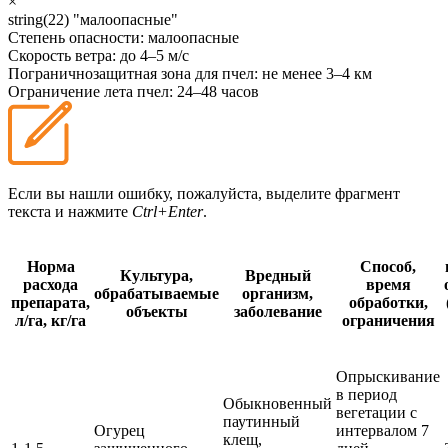
×
string(22) "малоопасные"
Степень опасности:
малоопасные
Скорость ветра:
до 4–5 м/с
Пограничнозащитная зона для пчел:
не менее 3–4 км
Ограничение лета пчел:
24–48 часов
Если вы нашли ошибку, пожалуйста, выделите фрагмент
текста и нажмите
Ctrl+Enter
.
Норма
Способ,
Культура,
Вредный
расхода
время
обрабатываемые
организм,
препарата,
обработки,
объекты
заболевание
л/га, кг/га
ограничения
Опрыскивание
в период
Обыкновенный
вегетации с
паутинный
Огурец
интервалом 7
клещ,