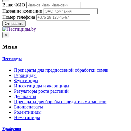
Ваше ФИО
Название компании
Номер телефона
×
Меню
Пестициды
Препараты для предпосевной обработки семян
Гербициды
Фунгициды
Инсектициды и акарициды
Регуляторы роста растений
Десиканты
Препараты для борьбы с вредителями запасов
Биопрепараты
Родентициды
Нематициды
Удобрения