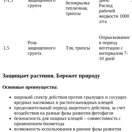
1-1,5
защищенного
дней.
белокрылка
грунта
Расход
тепличная,
рабочей
трипсы
жидкости 1000
л/га
Опрыскивание
Роза
в период
1,5
защищенного
Тля, трипсы
вегетации с
грунта
интервалом 7-
10 дней
Защищает растения. Бережет природу
Основные преимущества
:
широкий спектр действия против грызущих и сосущих
вредных насекомых и растительноядных клещей
продолжительный период защитного действия, за счет
воздействия на разные фазы развития фитофагов
безопасность для хищных клещей – совместимость с
применением биометода
возможность использования в ранние фазы развития