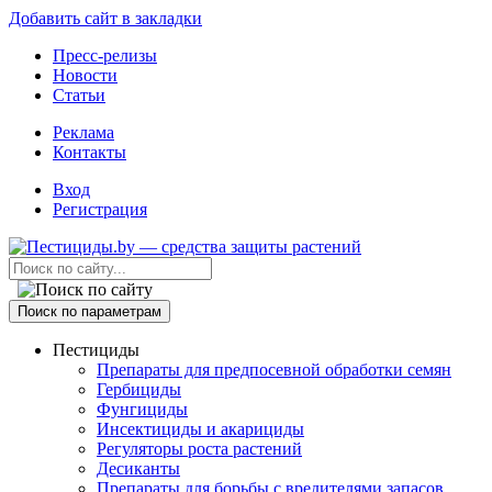
Добавить сайт в закладки
Пресс-релизы
Новости
Статьи
Реклама
Контакты
Вход
Регистрация
Поиск по параметрам
Пестициды
Препараты для предпосевной обработки семян
Гербициды
Фунгициды
Инсектициды и акарициды
Регуляторы роста растений
Десиканты
Препараты для борьбы с вредителями запасов