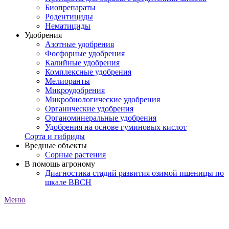
Биопрепараты
Родентициды
Нематициды
Удобрения
Азотные удобрения
Фосфорные удобрения
Калийные удобрения
Комплексные удобрения
Мелиоранты
Микроудобрения
Микробиологические удобрения
Органические удобрения
Органоминеральные удобрения
Удобрения на основе гуминовых кислот
Сорта и гибриды
Вредные объекты
Сорные растения
В помощь агроному
Диагностика стадий развития озимой пшеницы по
шкале ВВСН
Меню