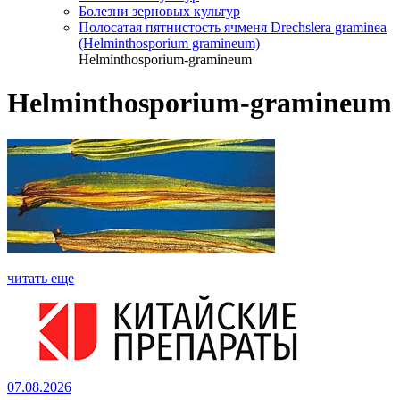
Болезни зерновых культур
Полосатая пятнистость ячменя Drechslera graminea
(Helminthosporium gramineum)
Helminthosporium-gramineum
Helminthosporium-gramineum
читать еще
07.08.2026