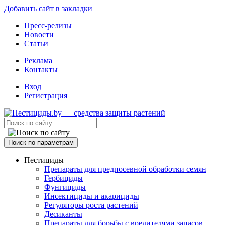
Добавить сайт в закладки
Пресс-релизы
Новости
Статьи
Реклама
Контакты
Вход
Регистрация
Поиск по параметрам
Пестициды
Препараты для предпосевной обработки семян
Гербициды
Фунгициды
Инсектициды и акарициды
Регуляторы роста растений
Десиканты
Препараты для борьбы с вредителями запасов