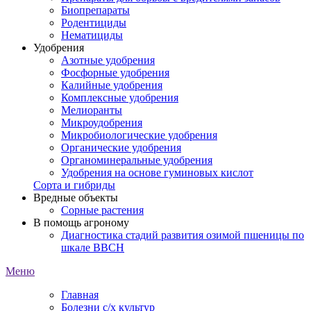
Биопрепараты
Родентициды
Нематициды
Удобрения
Азотные удобрения
Фосфорные удобрения
Калийные удобрения
Комплексные удобрения
Мелиоранты
Микроудобрения
Микробиологические удобрения
Органические удобрения
Органоминеральные удобрения
Удобрения на основе гуминовых кислот
Сорта и гибриды
Вредные объекты
Сорные растения
В помощь агроному
Диагностика стадий развития озимой пшеницы по
шкале ВВСН
Меню
Главная
Болезни с/х культур