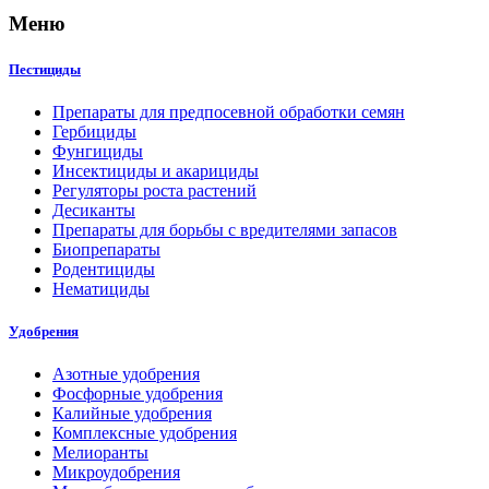
Меню
Пестициды
Препараты для предпосевной обработки семян
Гербициды
Фунгициды
Инсектициды и акарициды
Регуляторы роста растений
Десиканты
Препараты для борьбы с вредителями запасов
Биопрепараты
Родентициды
Нематициды
Удобрения
Азотные удобрения
Фосфорные удобрения
Калийные удобрения
Комплексные удобрения
Мелиоранты
Микроудобрения