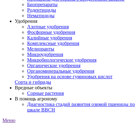
Биопрепараты
Родентициды
Нематициды
Удобрения
Азотные удобрения
Фосфорные удобрения
Калийные удобрения
Комплексные удобрения
Мелиоранты
Микроудобрения
Микробиологические удобрения
Органические удобрения
Органоминеральные удобрения
Удобрения на основе гуминовых кислот
Сорта и гибриды
Вредные объекты
Сорные растения
В помощь агроному
Диагностика стадий развития озимой пшеницы по
шкале ВВСН
Меню