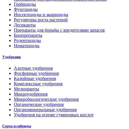
Гербициды
Фунгициды
Инсектициды и акарициды
Регуляторы роста растений
Десиканты
Препараты для борьбы с вредителями запасов
Биопрепараты
Родентициды
Нематициды
Удобрения
Азотные удобрения
Фосфорные удобрения
Калийные удобрения
Комплексные удобрения
Мелиоранты
Микроудобрения
Микробиологические удобрения
Органические удобрения
Органоминеральные удобрения
Удобрения на основе гуминовых кислот
Сорта и гибриды