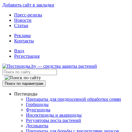
Добавить сайт в закладки
Пресс-релизы
Новости
Статьи
Реклама
Контакты
Вход
Регистрация
Поиск по параметрам
Пестициды
Препараты для предпосевной обработки семян
Гербициды
Фунгициды
Инсектициды и акарициды
Регуляторы роста растений
Десиканты
Препараты для борьбы с вредителями запасов