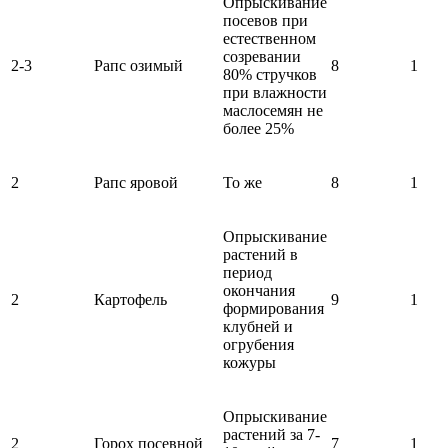
Опрыскивание
посевов при
естественном
созревании
2-3
Рапс озимый
8
1
80% стручков
при влажности
маслосемян не
более 25%
2
Рапс яровой
То же
8
1
Опрыскивание
растений в
период
окончания
2
Картофель
9
1
формирования
клубней и
огрубения
кожуры
Опрыскивание
растений за 7-
2
Горох посевной
7
1