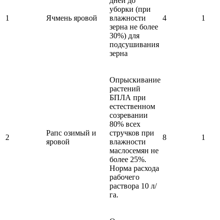
дней до
уборки (при
1
Ячмень яровой
влажности
4
1
зерна не более
30%) для
подсушивания
зерна
Опрыскивание
растений
БПЛА при
естественном
созревании
80% всех
Рапс озимый и
стручков при
2
8
1
яровой
влажности
маслосемян не
более 25%.
Норма расхода
рабочего
раствора 10 л/
га.