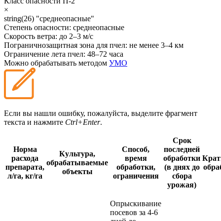
Класс опасности
П-2
×
string(26) "среднеопасные"
Степень опасности:
среднеопасные
Скорость ветра:
до 2–3 м/с
Пограничнозащитная зона для пчел:
не менее 3–4 км
Ограничение лета пчел:
48–72 часа
Можно обрабатывать методом
УМО
Если вы нашли ошибку, пожалуйста, выделите фрагмент
текста и нажмите
Ctrl+Enter
.
Срок
Норма
Способ,
последней
Культура,
расхода
время
обработки
Крат
обрабатываемые
препарата,
обработки,
(в днях до
обра
объекты
л/га, кг/га
ограничения
сбора
урожая)
Опрыскивание
посевов за 4-6