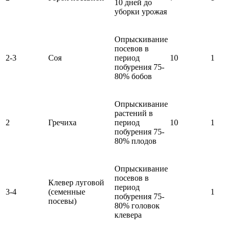
10 дней до
уборки урожая
Опрыскивание
посевов в
2-3
Соя
период
10
1
побурения 75-
80% бобов
Опрыскивание
растений в
2
Гречиха
период
10
1
побурения 75-
80% плодов
Опрыскивание
посевов в
Клевер луговой
период
3-4
(семенные
1
побурения 75-
посевы)
80% головок
клевера