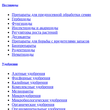
Пестициды
Препараты для предпосевной обработки семян
Гербициды
Фунгициды
Инсектициды и акарициды
Регуляторы роста растений
Десиканты
Препараты для борьбы с вредителями запасов
Биопрепараты
Родентициды
Нематициды
Удобрения
Азотные удобрения
Фосфорные удобрения
Калийные удобрения
Комплексные удобрения
Мелиоранты
Микроудобрения
Микробиологические удобрения
Органические удобрения
Органоминеральные удобрения