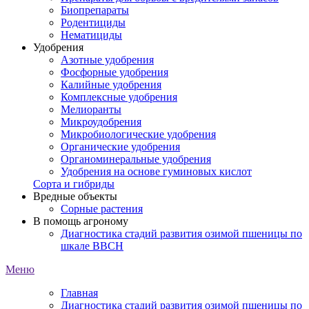
Биопрепараты
Родентициды
Нематициды
Удобрения
Азотные удобрения
Фосфорные удобрения
Калийные удобрения
Комплексные удобрения
Мелиоранты
Микроудобрения
Микробиологические удобрения
Органические удобрения
Органоминеральные удобрения
Удобрения на основе гуминовых кислот
Сорта и гибриды
Вредные объекты
Сорные растения
В помощь агроному
Диагностика стадий развития озимой пшеницы по
шкале ВВСН
Меню
Главная
Диагностика стадий развития озимой пшеницы по