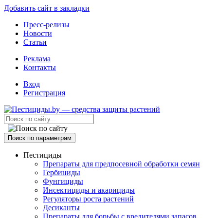
Добавить сайт в закладки
Пресс-релизы
Новости
Статьи
Реклама
Контакты
Вход
Регистрация
Поиск по параметрам
Пестициды
Препараты для предпосевной обработки семян
Гербициды
Фунгициды
Инсектициды и акарициды
Регуляторы роста растений
Десиканты
Препараты для борьбы с вредителями запасов