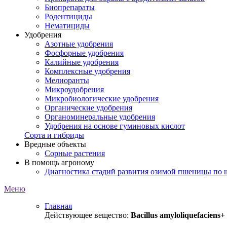
Биопрепараты
Родентициды
Нематициды
Удобрения
Азотные удобрения
Фосфорные удобрения
Калийные удобрения
Комплексные удобрения
Мелиоранты
Микроудобрения
Микробиологические удобрения
Органические удобрения
Органоминеральные удобрения
Удобрения на основе гуминовых кислот
Сорта и гибриды
Вредные объекты
Сорные растения
В помощь агроному
Диагностика стадий развития озимой пшеницы по
Меню
Главная
Действующее вещество:
Bacillus amyloliquefaciens+