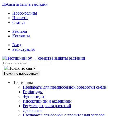
Добавить сайт в закладки
Пресс-релизы
Новости
Статьи
Реклама
Контакты
Вход
Регистрация
Поиск по параметрам
Пестициды
Препараты для предпосевной обработки семян
Гербициды
Фунгициды
Инсектициды и акарициды
Регуляторы роста растений
Десиканты
Препараты для борьбы с вредителями запасов