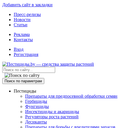
Добавить сайт в закладки
Пресс-релизы
Новости
Статьи
Реклама
Контакты
Вход
Регистрация
Поиск по параметрам
Пестициды
Препараты для предпосевной обработки семян
Гербициды
Фунгициды
Инсектициды и акарициды
Регуляторы роста растений
Десиканты
Препараты для борьбы с вредителями запасов