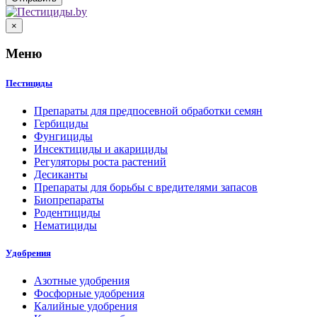
×
Меню
Пестициды
Препараты для предпосевной обработки семян
Гербициды
Фунгициды
Инсектициды и акарициды
Регуляторы роста растений
Десиканты
Препараты для борьбы с вредителями запасов
Биопрепараты
Родентициды
Нематициды
Удобрения
Азотные удобрения
Фосфорные удобрения
Калийные удобрения