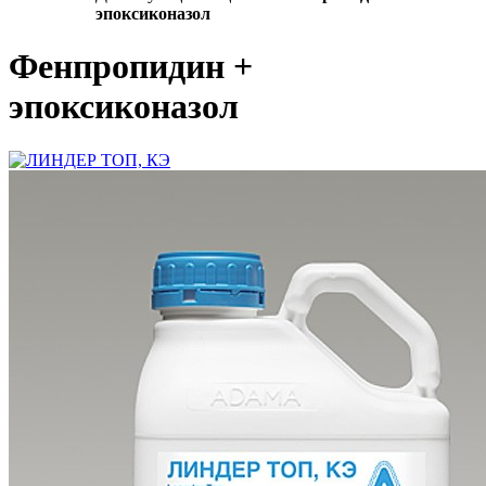
эпоксиконазол
Фенпропидин +
эпоксиконазол