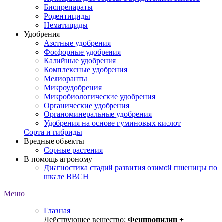
Биопрепараты
Родентициды
Нематициды
Удобрения
Азотные удобрения
Фосфорные удобрения
Калийные удобрения
Комплексные удобрения
Мелиоранты
Микроудобрения
Микробиологические удобрения
Органические удобрения
Органоминеральные удобрения
Удобрения на основе гуминовых кислот
Сорта и гибриды
Вредные объекты
Сорные растения
В помощь агроному
Диагностика стадий развития озимой пшеницы по
шкале ВВСН
Меню
Главная
Действующее вещество:
Фенпропидин +