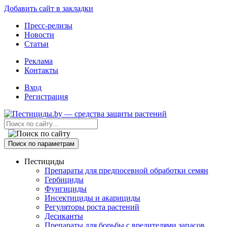
Добавить сайт в закладки
Пресс-релизы
Новости
Статьи
Реклама
Контакты
Вход
Регистрация
Поиск по параметрам
Пестициды
Препараты для предпосевной обработки семян
Гербициды
Фунгициды
Инсектициды и акарициды
Регуляторы роста растений
Десиканты
Препараты для борьбы с вредителями запасов