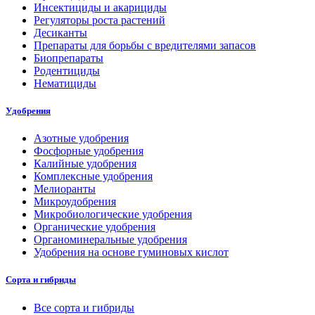
Инсектициды и акарициды
Регуляторы роста растений
Десиканты
Препараты для борьбы с вредителями запасов
Биопрепараты
Родентициды
Нематициды
Удобрения
Азотные удобрения
Фосфорные удобрения
Калийные удобрения
Комплексные удобрения
Мелиоранты
Микроудобрения
Микробиологические удобрения
Органические удобрения
Органоминеральные удобрения
Удобрения на основе гуминовых кислот
Сорта и гибриды
Все сорта и гибриды