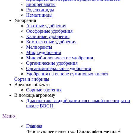
Биопрепараты
Родентициды
Нематициды
Удобрения
Азотные удобрения
Фосфорные удобрения
Калийные удобрения
Комплексные удобрения
Мелиоранты
Микроудобрения
Микробиологические удобрения
Органические удобрения
Органоминеральные удобрения
Удобрения на основе гуминовых кислот
Сорта и гибриды
Вредные объекты
Сорные растения
В помощь агроному
Диагностика стадий развития озимой пшеницы по
шкале ВВСН
Меню
Главная
Действующее вещество:
Галаксифен-метил +