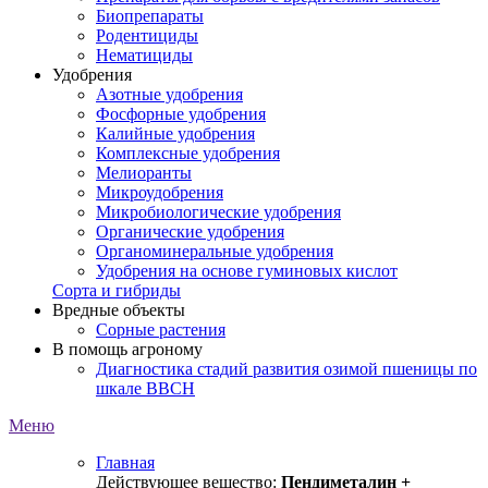
Биопрепараты
Родентициды
Нематициды
Удобрения
Азотные удобрения
Фосфорные удобрения
Калийные удобрения
Комплексные удобрения
Мелиоранты
Микроудобрения
Микробиологические удобрения
Органические удобрения
Органоминеральные удобрения
Удобрения на основе гуминовых кислот
Сорта и гибриды
Вредные объекты
Сорные растения
В помощь агроному
Диагностика стадий развития озимой пшеницы по
шкале ВВСН
Меню
Главная
Действующее вещество:
Пендиметалин +