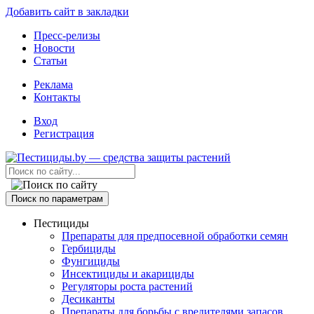
Добавить сайт в закладки
Пресс-релизы
Новости
Статьи
Реклама
Контакты
Вход
Регистрация
Поиск по параметрам
Пестициды
Препараты для предпосевной обработки семян
Гербициды
Фунгициды
Инсектициды и акарициды
Регуляторы роста растений
Десиканты
Препараты для борьбы с вредителями запасов