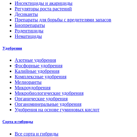
Инсектициды и акарициды
Регуляторы роста растений
Десиканты
Препараты для борьбы с вредителями запасов
Биопрепараты
Родентициды
Нематициды
Удобрения
Азотные удобрения
Фосфорные удобрения
Калийные удобрения
Комплексные удобрения
Мелиоранты
Микроудобрения
Микробиологические удобрения
Органические удобрения
Органоминеральные удобрения
Удобрения на основе гуминовых кислот
Сорта и гибриды
Все сорта и гибриды