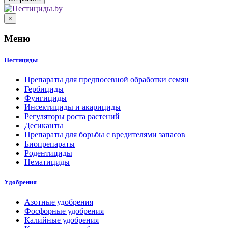
×
Меню
Пестициды
Препараты для предпосевной обработки семян
Гербициды
Фунгициды
Инсектициды и акарициды
Регуляторы роста растений
Десиканты
Препараты для борьбы с вредителями запасов
Биопрепараты
Родентициды
Нематициды
Удобрения
Азотные удобрения
Фосфорные удобрения
Калийные удобрения