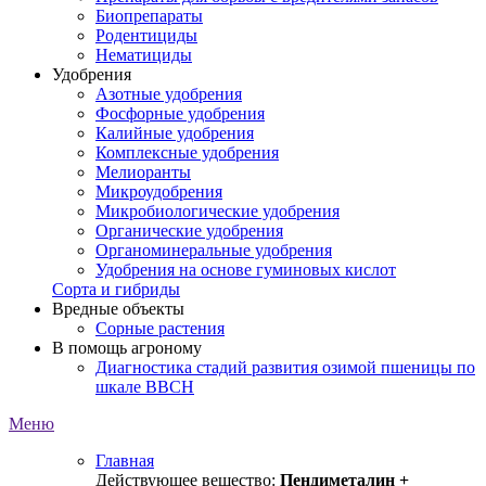
Биопрепараты
Родентициды
Нематициды
Удобрения
Азотные удобрения
Фосфорные удобрения
Калийные удобрения
Комплексные удобрения
Мелиоранты
Микроудобрения
Микробиологические удобрения
Органические удобрения
Органоминеральные удобрения
Удобрения на основе гуминовых кислот
Сорта и гибриды
Вредные объекты
Сорные растения
В помощь агроному
Диагностика стадий развития озимой пшеницы по
шкале ВВСН
Меню
Главная
Действующее вещество:
Пендиметалин +