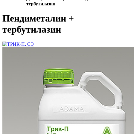
тербутилазин
Пендиметалин +
тербутилазин