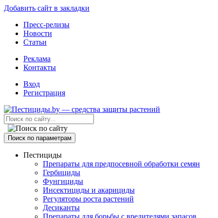
Добавить сайт в закладки
Пресс-релизы
Новости
Статьи
Реклама
Контакты
Вход
Регистрация
Поиск по параметрам
Пестициды
Препараты для предпосевной обработки семян
Гербициды
Фунгициды
Инсектициды и акарициды
Регуляторы роста растений
Десиканты
Препараты для борьбы с вредителями запасов