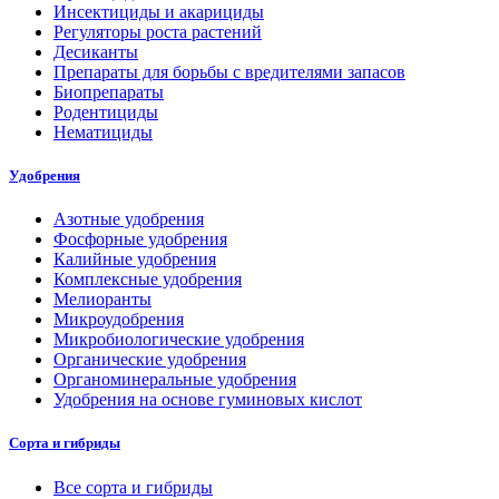
Инсектициды и акарициды
Регуляторы роста растений
Десиканты
Препараты для борьбы с вредителями запасов
Биопрепараты
Родентициды
Нематициды
Удобрения
Азотные удобрения
Фосфорные удобрения
Калийные удобрения
Комплексные удобрения
Мелиоранты
Микроудобрения
Микробиологические удобрения
Органические удобрения
Органоминеральные удобрения
Удобрения на основе гуминовых кислот
Сорта и гибриды
Все сорта и гибриды