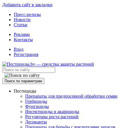
Добавить сайт в закладки
Пресс-релизы
Новости
Статьи
Реклама
Контакты
Вход
Регистрация
Поиск по параметрам
Пестициды
Препараты для предпосевной обработки семян
Гербициды
Фунгициды
Инсектициды и акарициды
Регуляторы роста растений
Десиканты
Препараты для борьбы с вредителями запасов