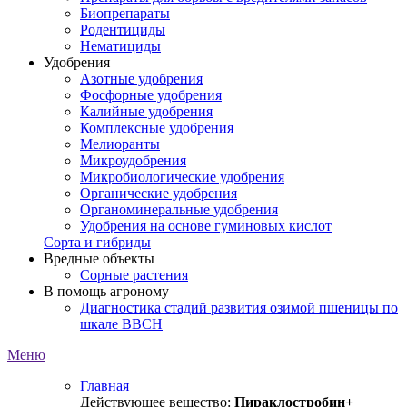
Биопрепараты
Родентициды
Нематициды
Удобрения
Азотные удобрения
Фосфорные удобрения
Калийные удобрения
Комплексные удобрения
Мелиоранты
Микроудобрения
Микробиологические удобрения
Органические удобрения
Органоминеральные удобрения
Удобрения на основе гуминовых кислот
Сорта и гибриды
Вредные объекты
Сорные растения
В помощь агроному
Диагностика стадий развития озимой пшеницы по
шкале ВВСН
Меню
Главная
Действующее вещество:
Пираклостробин+