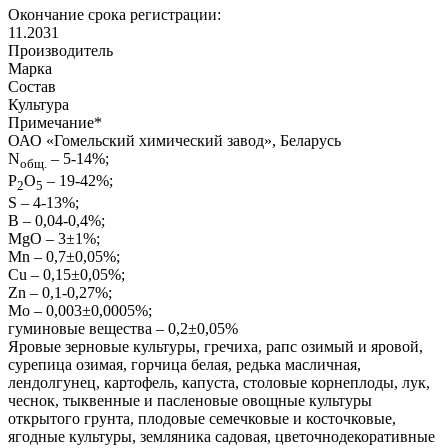
Окончание срока регистрации:
11.2031
Производитель
Марка
Состав
Культура
Примечание
*
ОАО «Гомельский химический завод», Беларусь
N
– 5-14%;
общ.
Р
О
– 19-42%;
2
5
S – 4-13%;
B – 0,04-0,4%;
MgO – 3±1%;
Mn – 0,7±0,05%;
Cu – 0,15±0,05%;
Zn – 0,1-0,27%;
Mo – 0,003±0,0005%;
гуминовые вещества – 0,2±0,05%
Яровые зерновые культуры, гречиха, рапс озимый и яровой,
сурепица озимая, горчица белая, редька масличная,
лендолгунец, картофель, капуста, столовые корнеплоды, лук,
чеснок, тыквенные и пасленовые овощные культуры
открытого грунта, плодовые семечковые и косточковые,
ягодные культуры, земляника садовая, цветочнодекоративные