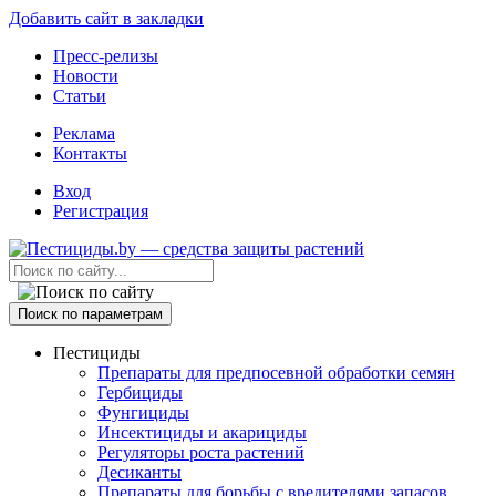
Добавить сайт в закладки
Пресс-релизы
Новости
Статьи
Реклама
Контакты
Вход
Регистрация
Поиск по параметрам
Пестициды
Препараты для предпосевной обработки семян
Гербициды
Фунгициды
Инсектициды и акарициды
Регуляторы роста растений
Десиканты
Препараты для борьбы с вредителями запасов