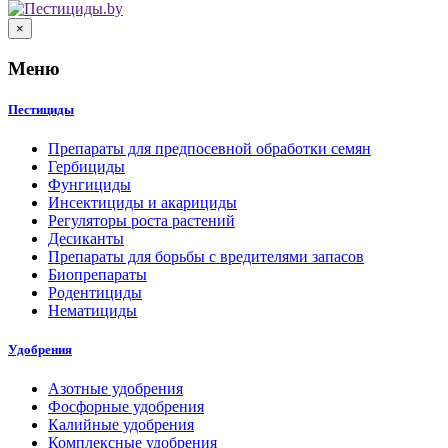
×
Меню
Пестициды
Препараты для предпосевной обработки семян
Гербициды
Фунгициды
Инсектициды и акарициды
Регуляторы роста растений
Десиканты
Препараты для борьбы с вредителями запасов
Биопрепараты
Родентициды
Нематициды
Удобрения
Азотные удобрения
Фосфорные удобрения
Калийные удобрения
Комплексные удобрения