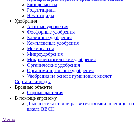
Биопрепараты
Родентициды
Нематициды
Удобрения
Азотные удобрения
Фосфорные удобрения
Калийные удобрения
Комплексные удобрения
Мелиоранты
Микроудобрения
Микробиологические удобрения
Органические удобрения
Органоминеральные удобрения
Удобрения на основе гуминовых кислот
Сорта и гибриды
Вредные объекты
Сорные растения
В помощь агроному
Диагностика стадий развития озимой пшеницы по
шкале ВВСН
Меню