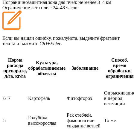
Пограничнозащитная зона для пчел:
не менее 3–4 км
Ограничение лета пчел:
24–48 часов
Если вы нашли ошибку, пожалуйста, выделите фрагмент
текста и нажмите
Ctrl+Enter
.
Норма
Способ,
Культура,
расхода
время
обрабатываемые
Заболевание
препарата,
обработки,
объекты
л/га, кг/га
ограничения
Опрыскивани
6–7
Картофель
Фитофтороз
в период
вегетации
Рак стеблей,
Голубика
5
фомопсисное
То же
высокорослая
увядание ветвей