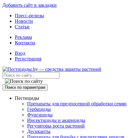
Добавить сайт в закладки
Пресс-релизы
Новости
Статьи
Реклама
Контакты
Вход
Регистрация
Поиск по параметрам
Пестициды
Препараты для предпосевной обработки семян
Гербициды
Фунгициды
Инсектициды и акарициды
Регуляторы роста растений
Десиканты
Препараты для борьбы с вредителями запасов