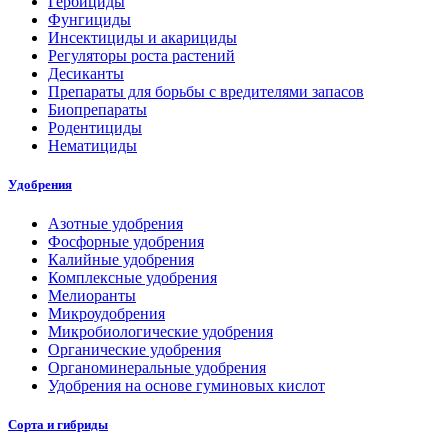
Гербициды
Фунгициды
Инсектициды и акарициды
Регуляторы роста растений
Десиканты
Препараты для борьбы с вредителями запасов
Биопрепараты
Родентициды
Нематициды
Удобрения
Азотные удобрения
Фосфорные удобрения
Калийные удобрения
Комплексные удобрения
Мелиоранты
Микроудобрения
Микробиологические удобрения
Органические удобрения
Органоминеральные удобрения
Удобрения на основе гуминовых кислот
Сорта и гибриды