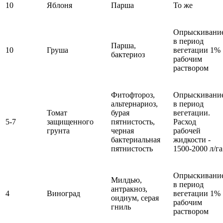
10
Яблоня
Парша
То же
Опрыскивани
в период
Парша,
10
Груша
вегетации 1%
бактериоз
рабочим
раствором
Фитофтороз,
Опрыскивани
альтернариоз,
в период
Томат
бурая
вегетации.
5-7
защищенного
пятнистость,
Расход
грунта
черная
рабочей
бактериальная
жидкости -
пятнистость
1500-2000 л/га
Опрыскивани
Милдью,
в период
антракноз,
4
Виноград
вегетации 1%
оидиум, серая
рабочим
гниль
раствором