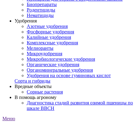
Биопрепараты
Родентициды
Нематициды
Удобрения
Азотные удобрения
Фосфорные удобрения
Калийные удобрения
Комплексные удобрения
Мелиоранты
Микроудобрения
Микробиологические удобрения
Органические удобрения
Органоминеральные удобрения
Удобрения на основе гуминовых кислот
Сорта и гибриды
Вредные объекты
Сорные растения
В помощь агроному
Диагностика стадий развития озимой пшеницы по
шкале ВВСН
Меню