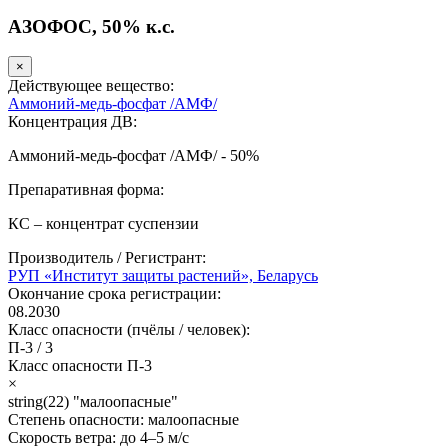
АЗОФОС, 50% к.с.
×
Действующее вещество:
Аммоний-медь-фосфат /АМФ/
Концентрация ДВ:
Аммоний-медь-фосфат /АМФ/ - 50%
Препаративная форма:
КС – концентрат суспензии
Производитель / Регистрант:
РУП «Институт защиты растений», Беларусь
Окончание срока регистрации:
08.2030
Класс опасности (пчёлы / человек):
П-3
/
3
Класс опасности
П-3
×
string(22) "малоопасные"
Степень опасности:
малоопасные
Скорость ветра:
до 4–5 м/с