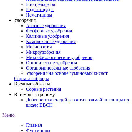
Биопрепараты
Родентициды
Нематициды
Удобрения
Азотные удобрения
Фосфорные удобрения
Калийные удобрения
Комплексные удобрения
Мелиоранты
Микроудобрения
Микробиологические удобрения
Органические удобрения
Органоминеральные удобрения
Удобрения на основе гуминовых кислот
Сорта и гибриды
Вредные объекты
Сорные растения
В помощь агроному
Диагностика стадий развития озимой пшеницы по
шкале ВВСН
Меню
Главная
Фунгициды