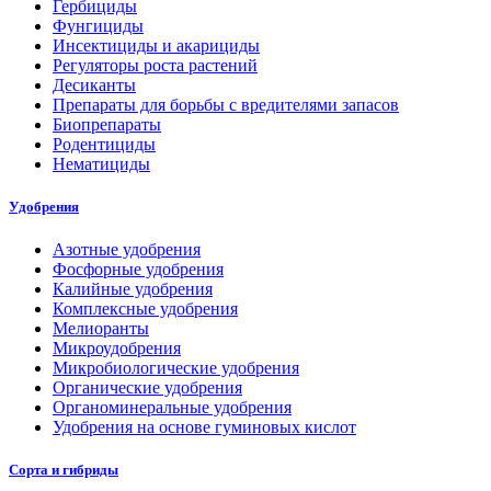
Гербициды
Фунгициды
Инсектициды и акарициды
Регуляторы роста растений
Десиканты
Препараты для борьбы с вредителями запасов
Биопрепараты
Родентициды
Нематициды
Удобрения
Азотные удобрения
Фосфорные удобрения
Калийные удобрения
Комплексные удобрения
Мелиоранты
Микроудобрения
Микробиологические удобрения
Органические удобрения
Органоминеральные удобрения
Удобрения на основе гуминовых кислот
Сорта и гибриды