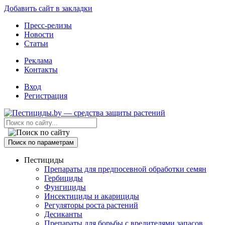
Добавить сайт в закладки
Пресс-релизы
Новости
Статьи
Реклама
Контакты
Вход
Регистрация
Поиск по параметрам
Пестициды
Препараты для предпосевной обработки семян
Гербициды
Фунгициды
Инсектициды и акарициды
Регуляторы роста растений
Десиканты
Препараты для борьбы с вредителями запасов