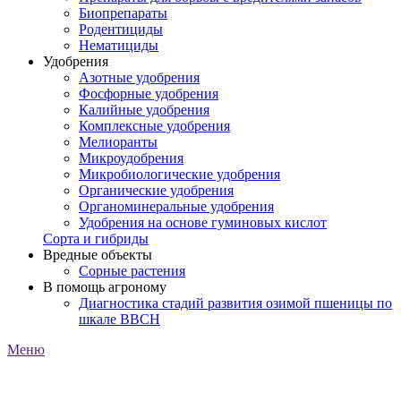
Биопрепараты
Родентициды
Нематициды
Удобрения
Азотные удобрения
Фосфорные удобрения
Калийные удобрения
Комплексные удобрения
Мелиоранты
Микроудобрения
Микробиологические удобрения
Органические удобрения
Органоминеральные удобрения
Удобрения на основе гуминовых кислот
Сорта и гибриды
Вредные объекты
Сорные растения
В помощь агроному
Диагностика стадий развития озимой пшеницы по
шкале ВВСН
Меню