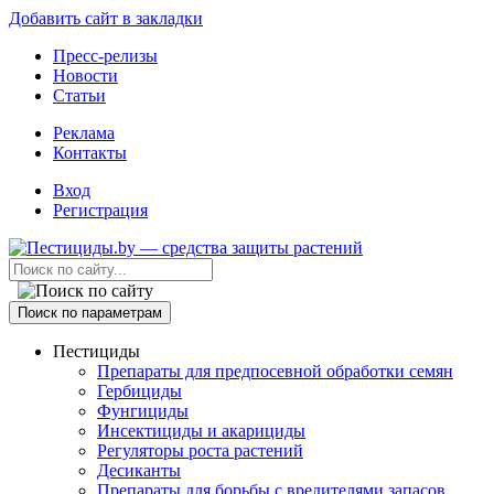
Добавить сайт в закладки
Пресс-релизы
Новости
Статьи
Реклама
Контакты
Вход
Регистрация
Поиск по параметрам
Пестициды
Препараты для предпосевной обработки семян
Гербициды
Фунгициды
Инсектициды и акарициды
Регуляторы роста растений
Десиканты
Препараты для борьбы с вредителями запасов