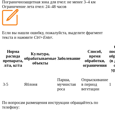
Пограничнозащитная зона для пчел:
не менее 3–4 км
Ограничение лета пчел:
24–48 часов
Если вы нашли ошибку, пожалуйста, выделите фрагмент
текста и нажмите
Ctrl+Enter
.
Норма
Способ,
по
Культура,
расхода
время
об
обрабатываемые
Заболевание
препарата,
обработки,
(в
объекты
л/га, кг/га
ограничения
у
Парша,
Опрыскивание
3-5
Яблоня
мучнистая
в период
1
роса
вегетации
По вопросам размещения инструкции обращайтесь по
телефону: