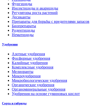
Фунгициды
Инсектициды и акарициды
Регуляторы роста растений
Десиканты
Препараты для борьбы с вредителями запасов
Биопрепараты
Родентициды
Нематициды
Удобрения
Азотные удобрения
Фосфорные удобрения
Калийные удобрения
Комплексные удобрения
Мелиоранты
Микроудобрения
Микробиологические удобрения
Органические удобрения
Органоминеральные удобрения
Удобрения на основе гуминовых кислот
Сорта и гибриды