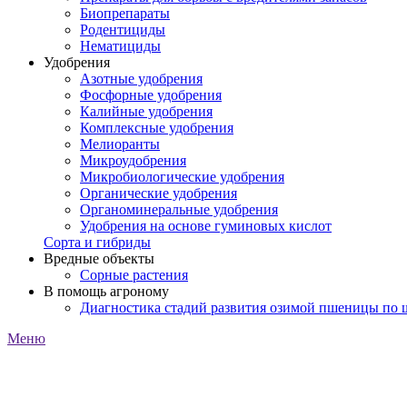
Биопрепараты
Родентициды
Нематициды
Удобрения
Азотные удобрения
Фосфорные удобрения
Калийные удобрения
Комплексные удобрения
Мелиоранты
Микроудобрения
Микробиологические удобрения
Органические удобрения
Органоминеральные удобрения
Удобрения на основе гуминовых кислот
Сорта и гибриды
Вредные объекты
Сорные растения
В помощь агроному
Диагностика стадий развития озимой пшеницы по
Меню