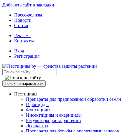
Добавить сайт в закладки
Пресс-релизы
Новости
Статьи
Реклама
Контакты
Вход
Регистрация
Поиск по параметрам
Пестициды
Препараты для предпосевной обработки семян
Гербициды
Фунгициды
Инсектициды и акарициды
Регуляторы роста растений
Десиканты
Препараты для борьбы с вредителями запасов