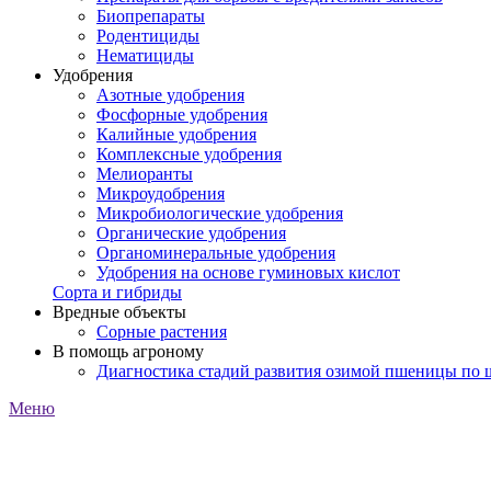
Биопрепараты
Родентициды
Нематициды
Удобрения
Азотные удобрения
Фосфорные удобрения
Калийные удобрения
Комплексные удобрения
Мелиоранты
Микроудобрения
Микробиологические удобрения
Органические удобрения
Органоминеральные удобрения
Удобрения на основе гуминовых кислот
Сорта и гибриды
Вредные объекты
Сорные растения
В помощь агроному
Диагностика стадий развития озимой пшеницы по
Меню