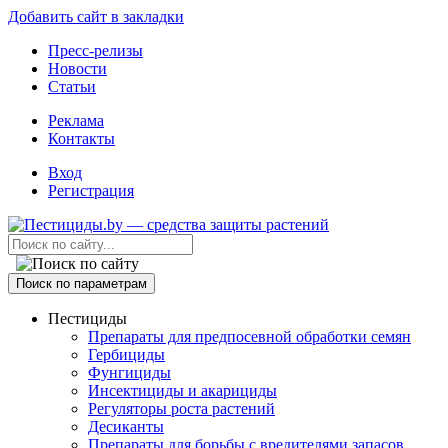
Добавить сайт в закладки
Пресс-релизы
Новости
Статьи
Реклама
Контакты
Вход
Регистрация
Поиск по параметрам
Пестициды
Препараты для предпосевной обработки семян
Гербициды
Фунгициды
Инсектициды и акарициды
Регуляторы роста растений
Десиканты
Препараты для борьбы с вредителями запасов