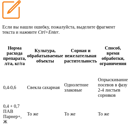
Если вы нашли ошибку, пожалуйста, выделите фрагмент
текста и нажмите
Ctrl+Enter
.
Норма
Способ,
Культура,
Сорная и
расхода
время
обрабатываемые
нежелательная
препарата,
обработки,
объекты
растительность
л/га, кг/га
ограничения
Опрыскивание
Однолетние
посевов в фазу
0,4-0,6
Свекла сахарная
злаковые
2-4 листьев
сорняков
0,4 + 0,7
ПАВ
То же
То же
То же
Парнер+,
Ж