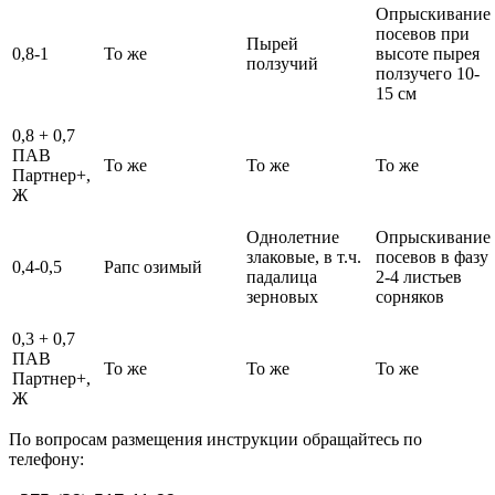
Опрыскивание
посевов при
Пырей
0,8-1
То же
высоте пырея
ползучий
ползучего 10-
15 см
0,8 + 0,7
ПАВ
То же
То же
То же
Партнер+,
Ж
Однолетние
Опрыскивание
злаковые, в т.ч.
посевов в фазу
0,4-0,5
Рапс озимый
падалица
2-4 листьев
зерновых
сорняков
0,3 + 0,7
ПАВ
То же
То же
То же
Партнер+,
Ж
По вопросам размещения инструкции обращайтесь по
телефону: