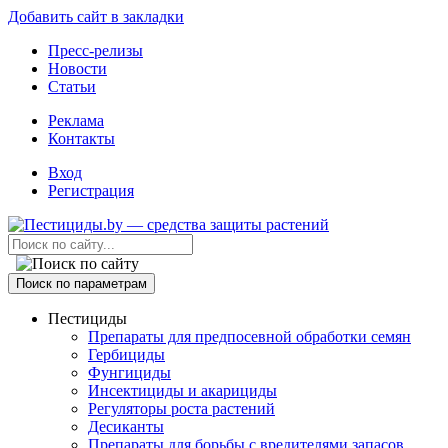
Добавить сайт в закладки
Пресс-релизы
Новости
Статьи
Реклама
Контакты
Вход
Регистрация
Поиск по параметрам
Пестициды
Препараты для предпосевной обработки семян
Гербициды
Фунгициды
Инсектициды и акарициды
Регуляторы роста растений
Десиканты
Препараты для борьбы с вредителями запасов