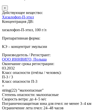
×
Действующее вещество:
Хизалофоп-П-этил
Концентрация ДВ:
хизалофоп-П-этил, 100 г/л
Препаративная форма:
КЭ – концентрат эмульсии
Производитель / Регистрант:
ООО ИННВИГО, Польша
Окончание срока регистрации:
03.2032
Класс опасности (пчёлы / человек):
П-3
/
3
Класс опасности
П-3
×
string(22) "малоопасные"
Степень опасности:
малоопасные
Скорость ветра:
до 4–5 м/с
Пограничнозащитная зона для пчел:
не менее 3–4 км
Ограничение лета пчел:
24–48 часов