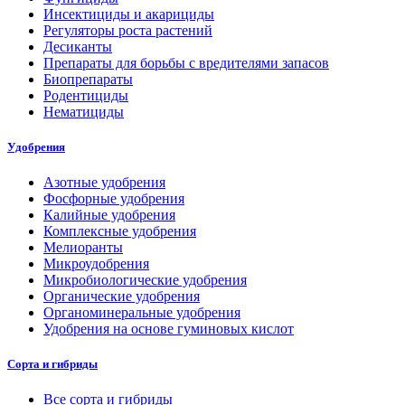
Инсектициды и акарициды
Регуляторы роста растений
Десиканты
Препараты для борьбы с вредителями запасов
Биопрепараты
Родентициды
Нематициды
Удобрения
Азотные удобрения
Фосфорные удобрения
Калийные удобрения
Комплексные удобрения
Мелиоранты
Микроудобрения
Микробиологические удобрения
Органические удобрения
Органоминеральные удобрения
Удобрения на основе гуминовых кислот
Сорта и гибриды
Все сорта и гибриды