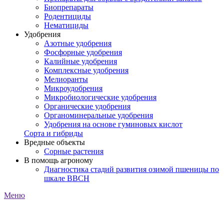
Биопрепараты
Родентициды
Нематициды
Удобрения
Азотные удобрения
Фосфорные удобрения
Калийные удобрения
Комплексные удобрения
Мелиоранты
Микроудобрения
Микробиологические удобрения
Органические удобрения
Органоминеральные удобрения
Удобрения на основе гуминовых кислот
Сорта и гибриды
Вредные объекты
Сорные растения
В помощь агроному
Диагностика стадий развития озимой пшеницы по
шкале ВВСН
Меню