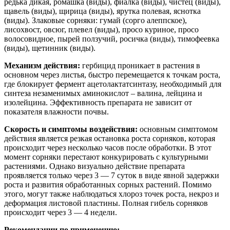
редька дикая, ромашка (виды), фиалка (виды), чистец (виды),
щавель (виды), щирица (виды), ярутка полевая, яснотка
(виды). Злаковые сорняки: гумай (сорго алеппское),
лисохвост, овсюг, плевел (виды), просо куриное, просо
волосовидное, пырей ползучий, росичка (виды), тимофеевка
(виды), щетинник (виды).
Механизм действия:
гербицид проникает в растения в
основном через листья, быстро перемещается к точкам роста,
где блокирует фермент ацетолактатсинтазу, необходимый для
синтеза незаменимых аминокислот – валина, лейцина и
изолейцина. Эффективность препарата не зависит от
показателя влажности почвы.
Скорость и симптомы воздействия:
основным симптомом
действия является резкая остановка роста сорняков, которая
происходит через несколько часов после обработки. В этот
момент сорняки перестают конкурировать с культурными
растениями. Однако визуально действие препарата
проявляется только через 3 — 7 суток в виде явной задержки
роста и развития обработанных сорных растений. Помимо
этого, могут также наблюдаться хлороз точек роста, некроз и
деформация листовой пластины. Полная гибель сорняков
происходит через 3 — 4 недели.
Рекомендации по применению: