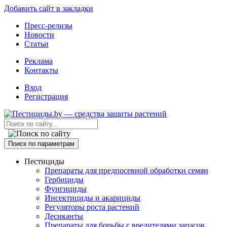
Добавить сайт в закладки
Пресс-релизы
Новости
Статьи
Реклама
Контакты
Вход
Регистрация
Поиск по параметрам
Пестициды
Препараты для предпосевной обработки семян
Гербициды
Фунгициды
Инсектициды и акарициды
Регуляторы роста растений
Десиканты
Препараты для борьбы с вредителями запасов