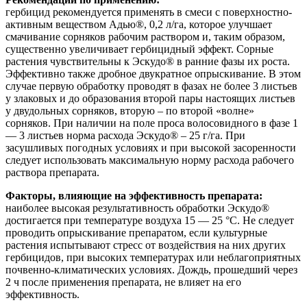
гербицид рекомендуется применять в смеси с поверхностно-
активным веществом Адью®, 0,2 л/га, которое улучшает
смачивание сорняков рабочим раствором и, таким образом,
существенно увеличивает гербицидный эффект. Сорные
растения чувствительны к Эскудо® в ранние фазы их роста.
Эффективно также дробное двукратное опрыскивание. В этом
случае первую обработку проводят в фазах не более 3 листьев
у злаковых и до образования второй пары настоящих листьев
у двудольных сорняков, вторую – по второй «волне»
сорняков. При наличии на поле проса волосовидного в фазе 1
— 3 листьев норма расхода Эскудо® – 25 г/га. При
засушливых погодных условиях и при высокой засоренности
следует использовать максимальную норму расхода рабочего
раствора препарата.
Факторы, влияющие на эффективность препарата:
наиболее высокая результативность обработки Эскудо®
достигается при температуре воздуха 15 — 25 °С. Не следует
проводить опрыскивание препаратом, если культурные
растения испытывают стресс от воздействия на них других
гербицидов, при высоких температурах или неблагоприятных
почвенно-климатических условиях. Дождь, прошедший через
2 ч после применения препарата, не влияет на его
эффективность.