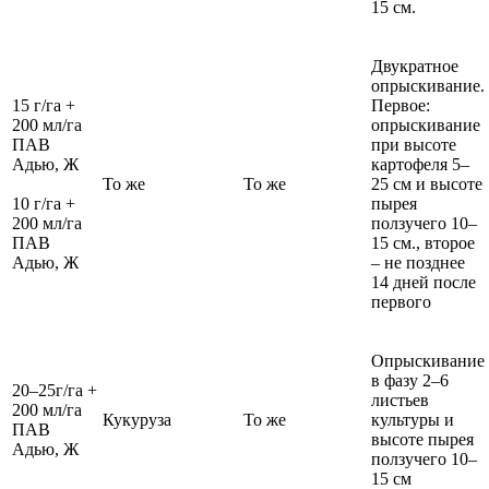
15 см.
Двукратное
опрыскивание.
15 г/га +
Первое:
200 мл/га
опрыскивание
ПАВ
при высоте
Адью, Ж
картофеля 5–
То же
То же
25 см и высоте
10 г/га +
пырея
200 мл/га
ползучего 10–
ПАВ
15 см., второе
Адью, Ж
– не позднее
14 дней после
первого
Опрыскивание
в фазу 2–6
20–25г/га +
листьев
200 мл/га
Кукуруза
То же
культуры и
ПАВ
высоте пырея
Адью, Ж
ползучего 10–
15 см