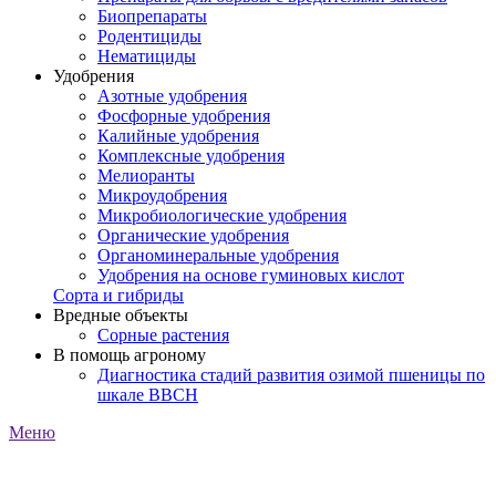
Биопрепараты
Родентициды
Нематициды
Удобрения
Азотные удобрения
Фосфорные удобрения
Калийные удобрения
Комплексные удобрения
Мелиоранты
Микроудобрения
Микробиологические удобрения
Органические удобрения
Органоминеральные удобрения
Удобрения на основе гуминовых кислот
Сорта и гибриды
Вредные объекты
Сорные растения
В помощь агроному
Диагностика стадий развития озимой пшеницы по
шкале ВВСН
Меню