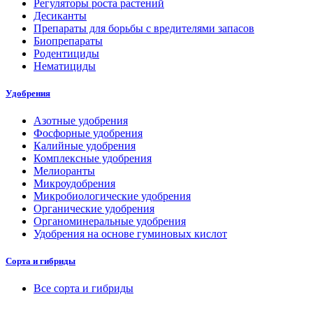
Регуляторы роста растений
Десиканты
Препараты для борьбы с вредителями запасов
Биопрепараты
Родентициды
Нематициды
Удобрения
Азотные удобрения
Фосфорные удобрения
Калийные удобрения
Комплексные удобрения
Мелиоранты
Микроудобрения
Микробиологические удобрения
Органические удобрения
Органоминеральные удобрения
Удобрения на основе гуминовых кислот
Сорта и гибриды
Все сорта и гибриды