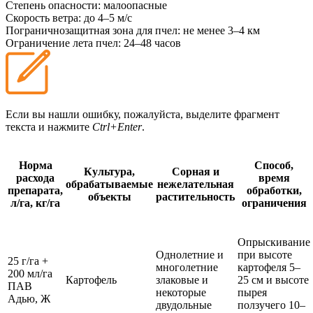
Степень опасности:
малоопасные
Скорость ветра:
до 4–5 м/с
Пограничнозащитная зона для пчел:
не менее 3–4 км
Ограничение лета пчел:
24–48 часов
Если вы нашли ошибку, пожалуйста, выделите фрагмент
текста и нажмите
Ctrl+Enter
.
Норма
Способ,
Культура,
Сорная и
расхода
время
обрабатываемые
нежелательная
препарата,
обработки,
объекты
растительность
л/га, кг/га
ограничения
Опрыскивание
Однолетние и
при высоте
25 г/га +
многолетние
картофеля 5–
200 мл/га
Картофель
злаковые и
25 см и высоте
ПАВ
некоторые
пырея
Адью, Ж
двудольные
ползучего 10–