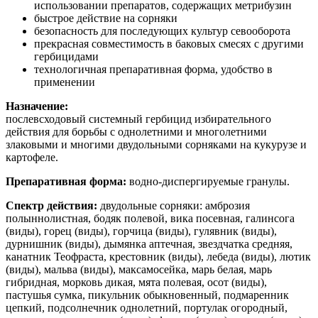
использовании препаратов, содержащих метрибузин
быстрое действие на сорняки
безопасность для последующих культур севооборота
прекрасная совместимость в баковых смесях с другими
гербицидами
технологичная препаративная форма, удобство в
применении
Назначение:
послевсходовый системный гербицид избирательного
действия для борьбы с однолетними и многолетними
злаковыми и многими двудольными сорняками на кукурузе и
картофеле.
Препаративная форма:
водно-диспергируемые гранулы.
Спектр действия:
двудольные сорняки: амброзия
полыннолистная, бодяк полевой, вика посевная, галинсога
(виды), горец (виды), горчица (виды), гулявник (виды),
дурнишник (виды), дымянка аптечная, звездчатка средняя,
канатник Теофраста, крестовник (виды), лебеда (виды), лютик
(виды), мальва (виды), максамосейка, марь белая, марь
гибридная, морковь дикая, мята полевая, осот (виды),
пастушья сумка, пикульник обыкновенный, подмаренник
цепкий, подсолнечник однолетний, портулак огородный,