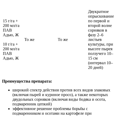
Двукратное
опрыскивание
15 г/га +
по первой и
200 мл/га
второй волне
ПАВ
сорняков в
Адью, Ж
фазу 2–6
То же
То же
листьев
10 г/га +
культуры, при
200 мл/га
высоте пырея
ПАВ
ползучего 10–
Адью, Ж
15 см
(интервал 10–
20 дней)
Преимущества препарата:
широкий спектр действия против всех видов злаковых
(включая пырей и куриное просо), а также некоторых
двудольных сорняков (включая виды бодяка и осота,
подмаренник цепкий)
эффективное решение проблемы борьбы с
подмаренником и осотами на картофеле при