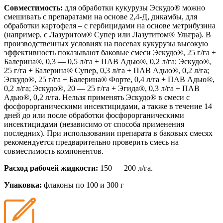
Совместимость:
для обработки кукурузы Эскудо® можно
смешивать с препаратами на основе 2,4-Д, дикамбы, для
обработки картофеля – с гербицидами на основе метрибузина
(например, с Лазуритом® Cупер или Лазутитом® Ультра). В
производственных условиях на посевах кукурузы высокую
эффективность показывают баковые смеси Эскудо®, 25 г/га +
Балерина®, 0,3 — 0,5 л/га + ПАВ Адью®, 0,2 л/га; Эскудо®,
25 г/га + Балерина® Супер, 0,3 л/га + ПАВ Адью®, 0,2 л/га;
Эскудо®, 25 г/га + Балерина® Форте, 0,4 л/га + ПАВ Адью®,
0,2 л/га; Эскудо®, 20 — 25 г/га + Эгида®, 0,3 л/га + ПАВ
Адью®, 0,2 л/га. Нельзя применять Эскудо® в смеси с
фосфорорганическими инсектицидами, а также в течение 14
дней до или после обработки фосфорорганическими
инсектицидами (независимо от способа применения
последних). При использовании препарата в баковых смесях
рекомендуется предварительно проверить смесь на
совместимость компонентов.
Расход рабочей жидкости:
150 — 200 л/га.
Упаковка:
флаконы по 100 и 300 г