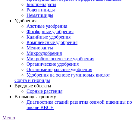
Биопрепараты
Родентициды
Нематициды
Удобрения
Азотные удобрения
Фосфорные удобрения
Калийные удобрения
Комплексные удобрения
Мелиоранты
Микроудобрения
Микробиологические удобрения
Органические удобрения
Органоминеральные удобрения
Удобрения на основе гуминовых кислот
Сорта и гибриды
Вредные объекты
Сорные растения
В помощь агроному
Диагностика стадий развития озимой пшеницы по
шкале ВВСН
Меню