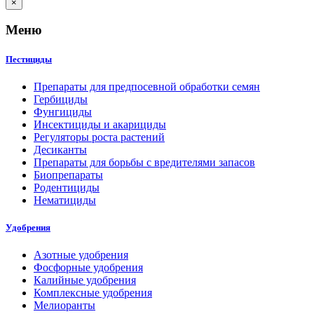
×
Меню
Пестициды
Препараты для предпосевной обработки семян
Гербициды
Фунгициды
Инсектициды и акарициды
Регуляторы роста растений
Десиканты
Препараты для борьбы с вредителями запасов
Биопрепараты
Родентициды
Нематициды
Удобрения
Азотные удобрения
Фосфорные удобрения
Калийные удобрения
Комплексные удобрения
Мелиоранты