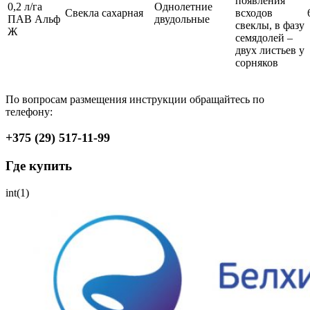
появления
0,2 л/га
Однолетние
Свекла сахарная
всходов
ПАВ Альф
двудольные
свеклы, в фазу
Ж
семядолей –
двух листьев у
сорняков
По вопросам размещения инструкции обращайтесь по
телефону:
+375 (29) 517-11-99
Где купить
int(1)