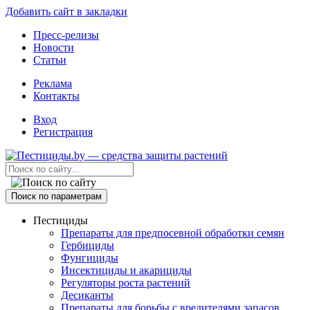
Добавить сайт в закладки
Пресс-релизы
Новости
Статьи
Реклама
Контакты
Вход
Регистрация
Поиск по параметрам
Пестициды
Препараты для предпосевной обработки семян
Гербициды
Фунгициды
Инсектициды и акарициды
Регуляторы роста растений
Десиканты
Препараты для борьбы с вредителями запасов