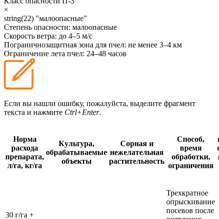
Класс опасности
П-3
×
string(22) "малоопасные"
Степень опасности:
малоопасные
Скорость ветра:
до 4–5 м/с
Пограничнозащитная зона для пчел:
не менее 3–4 км
Ограничение лета пчел:
24–48 часов
Если вы нашли ошибку, пожалуйста, выделите фрагмент
текста и нажмите
Ctrl+Enter
.
Норма
Способ,
Культура,
Сорная и
расхода
время
обрабатываемые
нежелательная
препарата,
обработки,
объекты
растительность
л/га, кг/га
ограничения
Трехкратное
опрыскивание
посевов после
30 г/га +