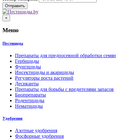
×
Меню
Пестициды
Препараты для предпосевной обработки семян
Гербициды
Фунгициды
Инсектициды и акарициды
Регуляторы роста растений
Десиканты
Препараты для борьбы с вредителями запасов
Биопрепараты
Родентициды
Нематициды
Удобрения
Азотные удобрения
Фосфорные удобрения