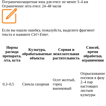
Пограничнозащитная зона для пчел:
не менее 3–4 км
Ограничение лета пчел:
24–48 часов
Если вы нашли ошибку, пожалуйста, выделите фрагмент
текста и нажмите
Ctrl+Enter
.
Норма
Способ,
Культура,
Сорная и
расхода
время
обрабатываемые
нежелательная
препарата,
обработки,
объекты
растительность
л/га, кг/га
ограничения
Опрыскивание
посевов в фазу
Осот желтый,
2–4 пар
0,3–0,5
Свекла сахарная
горец
настоящих
вьюнковый
листьев
культуры