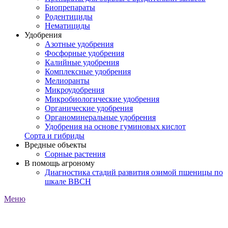
Биопрепараты
Родентициды
Нематициды
Удобрения
Азотные удобрения
Фосфорные удобрения
Калийные удобрения
Комплексные удобрения
Мелиоранты
Микроудобрения
Микробиологические удобрения
Органические удобрения
Органоминеральные удобрения
Удобрения на основе гуминовых кислот
Сорта и гибриды
Вредные объекты
Сорные растения
В помощь агроному
Диагностика стадий развития озимой пшеницы по
шкале ВВСН
Меню