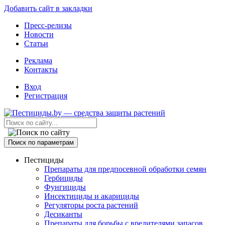
Добавить сайт в закладки
Пресс-релизы
Новости
Статьи
Реклама
Контакты
Вход
Регистрация
Поиск по параметрам
Пестициды
Препараты для предпосевной обработки семян
Гербициды
Фунгициды
Инсектициды и акарициды
Регуляторы роста растений
Десиканты
Препараты для борьбы с вредителями запасов