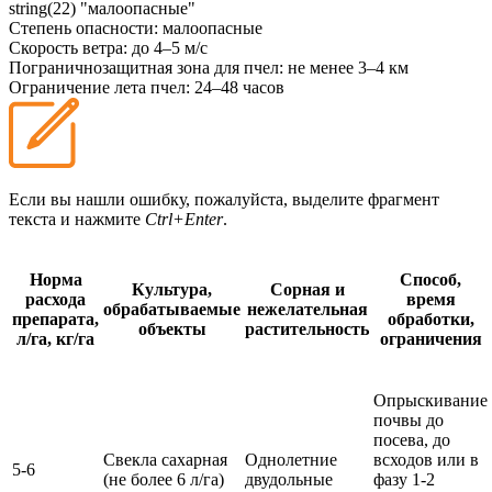
string(22) "малоопасные"
Степень опасности:
малоопасные
Скорость ветра:
до 4–5 м/с
Пограничнозащитная зона для пчел:
не менее 3–4 км
Ограничение лета пчел:
24–48 часов
Если вы нашли ошибку, пожалуйста, выделите фрагмент
текста и нажмите
Ctrl+Enter
.
Норма
Способ,
Культура,
Сорная и
расхода
время
обрабатываемые
нежелательная
препарата,
обработки,
объекты
растительность
л/га, кг/га
ограничения
Опрыскивание
почвы до
посева, до
Свекла сахарная
Однолетние
всходов или в
5-6
(не более 6 л/га)
двудольные
фазу 1-2