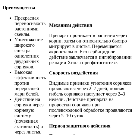
Преимущества
Прекрасная
переносимость
Механизм действия
растениями
свеклы.
Препарат проникает в растения через
Уничтожение
корни, затем он относительно быстро
широкого
мигрирует в листья. Перемещается
спектра
акропетально. Его гербицидное
однолетних
действие заключается в ингибировании
двудольных
реакции Хилла при фотосинтезе.
сорняков.
Высокая
Скорость воздействия
эффективность
против
Видимые признаки угнетения сорняков
переросшей
проявляются через 2–7 дней, полная
мари белой.
гибель сорняков наступает через 2–3
Действие на
недели. Действие препарата на
сорняки через
проростки сорняков при
корневую
послевсходовой обработке проявляются
систему
через 5–10 суток.
(почвенная
Период защитного действия
активность) и
через листья.