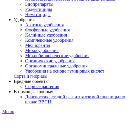
Биопрепараты
Родентициды
Нематициды
Удобрения
Азотные удобрения
Фосфорные удобрения
Калийные удобрения
Комплексные удобрения
Мелиоранты
Микроудобрения
Микробиологические удобрения
Органические удобрения
Органоминеральные удобрения
Удобрения на основе гуминовых кислот
Сорта и гибриды
Вредные объекты
Сорные растения
В помощь агроному
Диагностика стадий развития озимой пшеницы по
шкале ВВСН
Меню