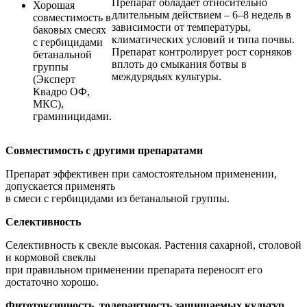
Препарат обладает относительно
Хорошая
длительным действием – 6–8 недель в
совместимость в
зависимости от температуры,
баковых смесях
климатических условий и типа почвы.
с гербицидами
Препарат контролирует рост сорняков
бетанальной
вплоть до смыкания ботвы в
группы
междурядьях культуры.
(Эксперт
Квадро ОФ,
МКС),
граминицидами.
Совместимость с другими препаратами
Препарат эффективен при самостоятельном применении,
допускается применять
в смеси с гербицидами из бетанальной группы.
Селективность
Селективность к свекле высокая. Растения сахарной, столовой
и кормовой свеклы
при правильном применении препарата переносят его
достаточно хорошо.
Фитотоксичность, толерантность защищаемых культур