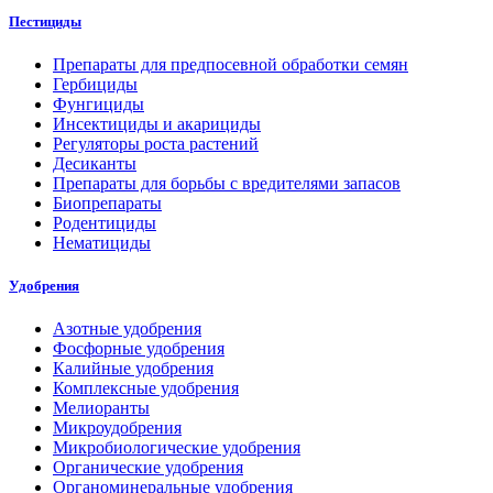
Пестициды
Препараты для предпосевной обработки семян
Гербициды
Фунгициды
Инсектициды и акарициды
Регуляторы роста растений
Десиканты
Препараты для борьбы с вредителями запасов
Биопрепараты
Родентициды
Нематициды
Удобрения
Азотные удобрения
Фосфорные удобрения
Калийные удобрения
Комплексные удобрения
Мелиоранты
Микроудобрения
Микробиологические удобрения
Органические удобрения
Органоминеральные удобрения