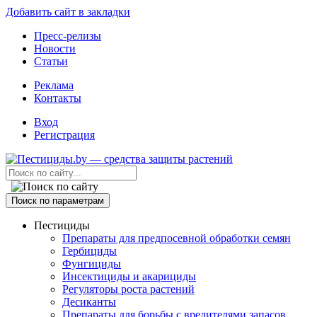
Добавить сайт в закладки
Пресс-релизы
Новости
Статьи
Реклама
Контакты
Вход
Регистрация
Поиск по параметрам
Пестициды
Препараты для предпосевной обработки семян
Гербициды
Фунгициды
Инсектициды и акарициды
Регуляторы роста растений
Десиканты
Препараты для борьбы с вредителями запасов