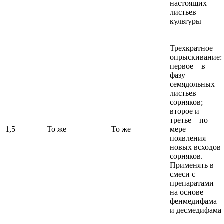
настоящих
листьев
культуры
Трехкратное
опрыскивание:
первое – в
фазу
семядольных
листьев
сорняков;
второе и
третье – по
1,5
То же
То же
мере
появления
новых всходов
сорняков.
Применять в
смеси с
препаратами
на основе
фенмедифама
и десмедифама