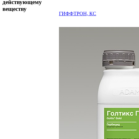
действующему
веществу
ГИФФТРОН, КС