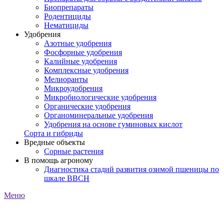
Биопрепараты
Родентициды
Нематициды
Удобрения
Азотные удобрения
Фосфорные удобрения
Калийные удобрения
Комплексные удобрения
Мелиоранты
Микроудобрения
Микробиологические удобрения
Органические удобрения
Органоминеральные удобрения
Удобрения на основе гуминовых кислот
Сорта и гибриды
Вредные объекты
Сорные растения
В помощь агроному
Диагностика стадий развития озимой пшеницы по
шкале ВВСН
Меню