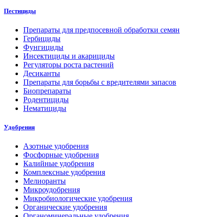
Пестициды
Препараты для предпосевной обработки семян
Гербициды
Фунгициды
Инсектициды и акарициды
Регуляторы роста растений
Десиканты
Препараты для борьбы с вредителями запасов
Биопрепараты
Родентициды
Нематициды
Удобрения
Азотные удобрения
Фосфорные удобрения
Калийные удобрения
Комплексные удобрения
Мелиоранты
Микроудобрения
Микробиологические удобрения
Органические удобрения
Органоминеральные удобрения