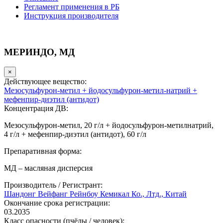
Регламент применения в РБ
Инструкция производителя
МЕРИНДО, МД
×
Действующее вещество:
Мезосульфурон-метил + йодосульфурон-метил-натрий +
мефенпир-диэтил (антидот)
Концентрация ДВ:
Мезосульфурон-метил, 20 г/л + йодосульфурон-метилнатрий,
4 г/л + мефенпир-диэтил (антидот), 60 г/л
Препаративная форма:
МД – масляная дисперсия
Производитель / Регистрант:
Шандонг Вейфанг Рейнбоу Кемикал Ко., Лтд., Китай
Окончание срока регистрации:
03.2035
Класс опасности (пчёлы / человек):