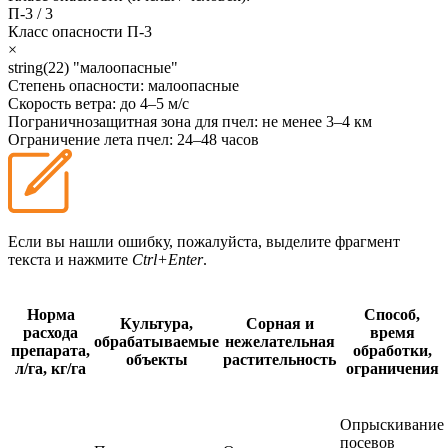
П-3
/
3
Класс опасности
П-3
×
string(22) "малоопасные"
Степень опасности:
малоопасные
Скорость ветра:
до 4–5 м/с
Пограничнозащитная зона для пчел:
не менее 3–4 км
Ограничение лета пчел:
24–48 часов
Если вы нашли ошибку, пожалуйста, выделите фрагмент
текста и нажмите
Ctrl+Enter
.
Норма
Способ,
Культура,
Сорная и
расхода
время
обрабатываемые
нежелательная
препарата,
обработки,
объекты
растительность
л/га, кг/га
ограничения
Опрыскивание
посевов