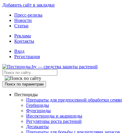
Добавить сайт в закладки
Пресс-релизы
Новости
Статьи
Реклама
Контакты
Вход
Регистрация
Поиск по параметрам
Пестициды
Препараты для предпосевной обработки семян
Гербициды
Фунгициды
Инсектициды и акарициды
Регуляторы роста растений
Десиканты
Препараты для борьбы с вредителями запасов