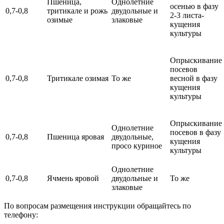
Пшеница,
Однолетние
осенью в фазу
0,7-0,8
тритикале и рожь
двудольные и
2-3 листа-
озимые
злаковые
кущения
культуры
Опрыскивание
посевов
0,7-0,8
Тритикале озимая
То же
весной в фазу
кущения
культуры
Опрыскивание
Однолетние
посевов в фазу
0,7-0,8
Пшеница яровая
двудольные,
кущения
просо куриное
культуры
Однолетние
0,7-0,8
Ячмень яровой
двудольные и
То же
злаковые
По вопросам размещения инструкции обращайтесь по
телефону: