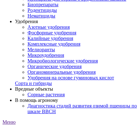
Биопрепараты
Родентициды
Нематициды
Удобрения
Азотные удобрения
Фосфорные удобрения
Калийные удобрения
Комплексные удобрения
Мелиоранты
Микроудобрения
Микробиологические удобрения
Органические удобрения
Органоминеральные удобрения
Удобрения на основе гуминовых кислот
Сорта и гибриды
Вредные объекты
Сорные растения
В помощь агроному
Диагностика стадий развития озимой пшеницы по
шкале ВВСН
Меню