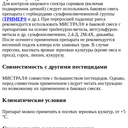
Для контроля широкого спектра сорняков (включая
подмаренник цепкий) следует использовать баковую смесь
препарата с гербицидами сульфонилмочевинной группы
(
ТРИМЕР®
и др.). При переросшей падалице рапса
рекомендуется использовать МИСТРАЛ® в баковой смеси с
препаратами на основе трибенурон-метила, метсульфурон-
метила и др. сульфонилмочевин, 2,4-Д, 2М-4Х, дикамбы.
После осеннего применения препарата не рекомендуется
весенний подсев клевера или злаковых трав. В случае
пересева, высевать яровые зерновые культуры (кроме овса и
проса), горох, люпин, кукурузу.
Совместимость с другими пестицидами
МИСТРАЛ® совместим с большинством пестицидов. Однако,
перед совместным применением следует читать инструкцию
по возможному их применению в баковых смесях.
Климатические условия
Препарат можно применять в посевах зерновых культур, от +5
°С.