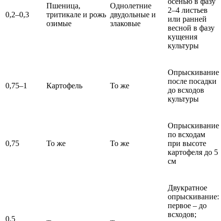
осенью в фазу
Пшеница,
Однолетние
2–4 листьев
0,2–0,3
тритикале и рожь
двудольные и
или ранней
озимые
злаковые
весной в фазу
кущения
культуры
Опрыскивание
после посадки
0,75–1
Картофель
То же
до всходов
культуры
Опрыскивание
по всходам
0,75
То же
То же
при высоте
картофеля до 5
см
Двукратное
опрыскивание:
первое – до
всходов;
0,5