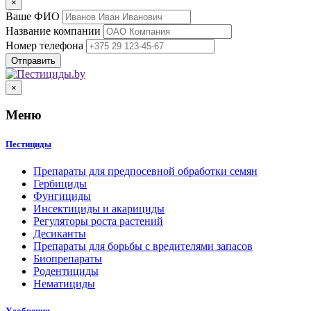
×
Ваше ФИО
Название компании
Номер телефона
×
Меню
Пестициды
Препараты для предпосевной обработки семян
Гербициды
Фунгициды
Инсектициды и акарициды
Регуляторы роста растений
Десиканты
Препараты для борьбы с вредителями запасов
Биопрепараты
Родентициды
Нематициды
Удобрения