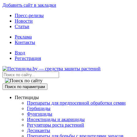
Добавить сайт в закладки
Пресс-релизы
Новости
Статьи
Реклама
Контакты
Вход
Регистрация
Поиск по параметрам
Пестициды
Препараты для предпосевной обработки семян
Гербициды
Фунгициды
Инсектициды и акарициды
Регуляторы роста растений
Десиканты
Препараты для борьбы с вредителями запасов