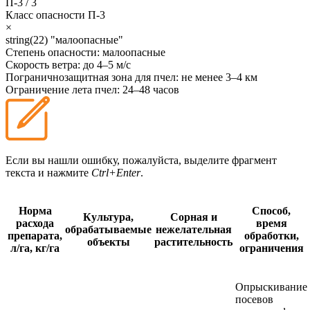
П-3
/
3
Класс опасности
П-3
×
string(22) "малоопасные"
Степень опасности:
малоопасные
Скорость ветра:
до 4–5 м/с
Пограничнозащитная зона для пчел:
не менее 3–4 км
Ограничение лета пчел:
24–48 часов
Если вы нашли ошибку, пожалуйста, выделите фрагмент
текста и нажмите
Ctrl+Enter
.
Норма
Способ,
Культура,
Сорная и
расхода
время
обрабатываемые
нежелательная
препарата,
обработки,
объекты
растительность
л/га, кг/га
ограничения
Опрыскивание
посевов