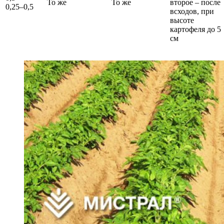
То же
То же
второе – после
0,25–0,5
всходов, при
высоте
картофеля до 5
см