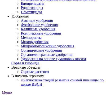
Биопрепараты
Родентициды
Нематициды
Удобрения
Азотные удобрения
Фосфорные удобрения
Калийные удобрения
Комплексные удобрения
Мелиоранты
Микроудобрения
Микробиологические удобрения
Органические удобрения
Органоминеральные удобрения
Удобрения на основе гуминовых кислот
Сорта и гибриды
Вредные объекты
Сорные растения
В помощь агроному
Диагностика стадий развития озимой пшеницы по
шкале ВВСН
Меню