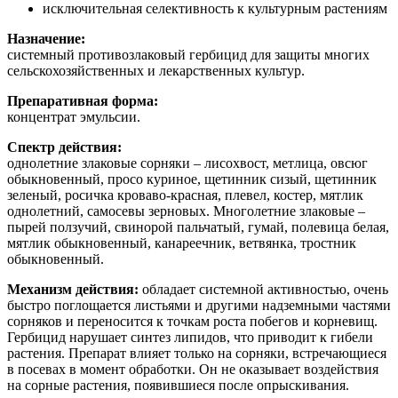
исключительная селективность к культурным растениям
Назначение:
системный противозлаковый гербицид для защиты многих
сельскохозяйственных и лекарственных культур.
Препаративная форма:
концентрат эмульсии.
Спектр действия:
однолетние злаковые сорняки – лисохвост, метлица, овсюг
обыкновенный, просо куриное, щетинник сизый, щетинник
зеленый, росичка кроваво-красная, плевел, костер, мятлик
однолетний, самосевы зерновых. Многолетние злаковые –
пырей ползучий, свинорой пальчатый, гумай, полевица белая,
мятлик обыкновенный, канареечник, ветвянка, тростник
обыкновенный.
Механизм действия:
обладает системной активностью, очень
быстро поглощается листьями и другими надземными частями
сорняков и переносится к точкам роста побегов и корневищ.
Гербицид нарушает синтез липидов, что приводит к гибели
растения. Препарат влияет только на сорняки, встречающиеся
в посевах в момент обработки. Он не оказывает воздействия
на сорные растения, появившиеся после опрыскивания.