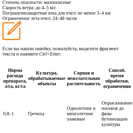
Степень опасности:
малоопасные
Скорость ветра:
до 4–5 м/с
Пограничнозащитная зона для пчел:
не менее 3–4 км
Ограничение лета пчел:
24–48 часов
Если вы нашли ошибку, пожалуйста, выделите фрагмент
текста и нажмите
Ctrl+Enter
.
Норма
Способ,
Культура,
Сорная и
расхода
время
обрабатываемые
нежелательная
препарата,
обработки,
объекты
растительность
л/га, кг/га
ограничения
Опрыскивание
Однолетние и
посевов до
0,8–1
Гречиха
многолетние
фазы
злаковые
бутонизации
культуры