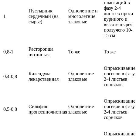
плантаций в
фазу 2-4
Пустырник
Однолетние и
листьев проса
1
сердечный (на
многолетние
куриного и
сырье)
злаковые
высоте пырея
ползучего 10-
15 см
Расторопша
0,8-1
То же
То же
пятнистая
Опрыскивание
Календула
Однолетние
посевов в фазу
0,4-0,8
лекарственная
злаковые
2-4 листьев
сорняков
Опрыскивание
Сильфия
Однолетние
посевов в фазу
0,5-0,8
пронзеннолистная
злаковые
2-4 листьев
сорняков
Опрыскивание