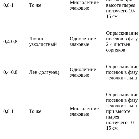
Многолетние
0,8-1
То же
высоте пырея
злаковые
ползучего 10-
15 см
Опрыскивание
Люпин
Однолетние
посевов в фазу
0,4-0,8
узколистный
злаковые
2-4 листьев
сорняков
Опрыскивание
Однолетние
0,4-0,8
Лен-долгунец
посевов в фазу
злаковые
«елочки» льна
Опрыскивание
посевов в фазу
«елочки» льна
Многолетние
0,8-1
То же
при высоте
злаковые
пырея
ползучего 10-
15 см