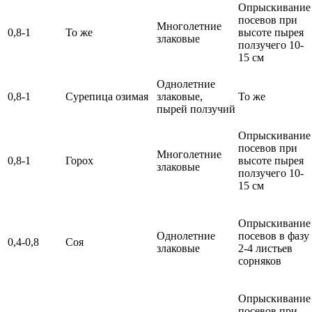
Опрыскивание
посевов при
Многолетние
0,8-1
То же
высоте пырея
злаковые
ползучего 10-
15 см
Однолетние
0,8-1
Сурепица озимая
злаковые,
То же
пырей ползучий
Опрыскивание
посевов при
Многолетние
0,8-1
Горох
высоте пырея
злаковые
ползучего 10-
15 см
Опрыскивание
Однолетние
посевов в фазу
0,4-0,8
Соя
злаковые
2-4 листьев
сорняков
Опрыскивание
посевов при