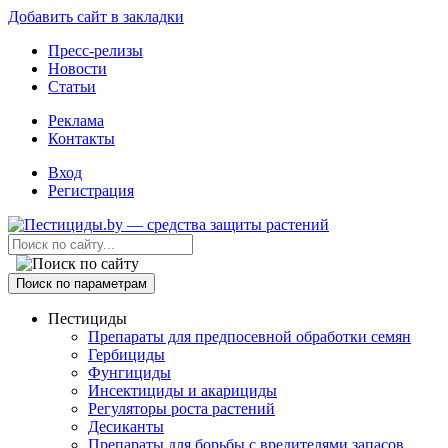
Добавить сайт в закладки
Пресс-релизы
Новости
Статьи
Реклама
Контакты
Вход
Регистрация
Поиск по параметрам
Пестициды
Препараты для предпосевной обработки семян
Гербициды
Фунгициды
Инсектициды и акарициды
Регуляторы роста растений
Десиканты
Препараты для борьбы с вредителями запасов