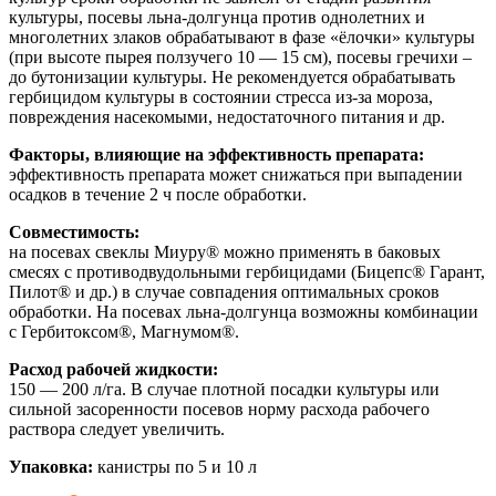
культуры, посевы льна-долгунца против однолетних и
многолетних злаков обрабатывают в фазе «ёлочки» культуры
(при высоте пырея ползучего 10 — 15 см), посевы гречихи –
до бутонизации культуры. Не рекомендуется обрабатывать
гербицидом культуры в состоянии стресса из-за мороза,
повреждения насекомыми, недостаточного питания и др.
Факторы, влияющие на эффективность препарата:
эффективность препарата может снижаться при выпадении
осадков в течение 2 ч после обработки.
Совместимость:
на посевах свеклы Миуру® можно применять в баковых
смесях с противодвудольными гербицидами (Бицепс® Гарант,
Пилот® и др.) в случае совпадения оптимальных сроков
обработки. На посевах льна-долгунца возможны комбинации
с Гербитоксом®, Магнумом®.
Расход рабочей жидкости:
150 — 200 л/га. В случае плотной посадки культуры или
сильной засоренности посевов норму расхода рабочего
раствора следует увеличить.
Упаковка:
канистры по 5 и 10 л