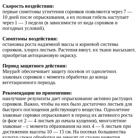
Скорость воздействия:
первые симптомы угнетения сорняков появляются через 7 —
10 дней после опрыскивания, а их полная гибель наступает
через 1 — 3 недели (в зависимости от вида сорняков и
погодных условий).
Симптомы воздействия:
остановка роста надземной массы и корневой системы
сорняков, хлороз листьев. Растения вянут, их ткани высыхают,
приобретая антоциановую окраску.
Период защитного действия:
Миура® обеспечивает защиту посевов от однолетних
злаковых сорняков с момента обработки до конца
вегетационного периода.
Рекомендации по применению:
наилучшие результаты дает опрыскивание активно растущих
сорняков. Важно, чтобы на них было достаточно листьев для
быстрого поглощения действующего вещества. Однолетние
злаковые сорняки опрыскивают в период их активного роста
(в фазе от 2 — 4 листьев до начала кущения), многолетние
злаковые – с момента образования на них 4 — 6 листьев при
достижении высоты 10 — 15 см. На посевах большинства
культур сроки обработки не зависят от стадии развития