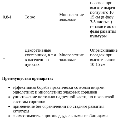
посевов при
высоте пырея
ползучего 10-
Многолетние
0,8-1
То же
15 см (в фазу
злаковые
3-5 листьев)
независимо от
фазы развития
культуры
Декоративные
Опрыскивание
кустарники, в т.ч.
Многолетние
посадок при
1
в населенных
злаковые
высоте злаков
пунктах
10-15 см
Преимущества препарата:
эффективная борьба практически со всеми видами
однолетних и многолетних злаковых сорняков
уничтожение не только надземной части, но и корневой
системы сорняков
применение без ограничений по стадиям развития
культуры
совместимость с противодвудольными гербицидами