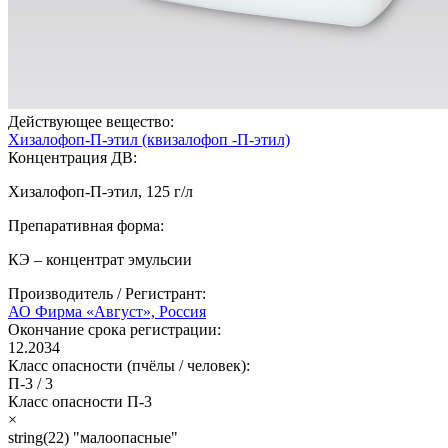
Действующее вещество:
Хизалофоп-П-этил (квизалофоп -П-этил)
Концентрация ДВ:
Хизалофоп-П-этил, 125 г/л
Препаративная форма:
КЭ – концентрат эмульсии
Производитель / Регистрант:
АО Фирма «Август», Россия
Окончание срока регистрации:
12.2034
Класс опасности (пчёлы / человек):
П-3
/
3
Класс опасности
П-3
×
string(22) "малоопасные"