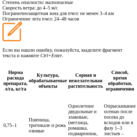
Степень опасности:
малоопасные
Скорость ветра:
до 4–5 м/с
Пограничнозащитная зона для пчел:
не менее 3–4 км
Ограничение лета пчел:
24–48 часов
Если вы нашли ошибку, пожалуйста, выделите фрагмент
текста и нажмите
Ctrl+Enter
.
Норма
Способ,
Культура,
Сорная и
расхода
время
обрабатываемые
нежелательная
препарата,
обработки,
объекты
растительность
л/га, кг/га
ограничения
Однолетние
Опрыскивание
двудольные и
осенью после
злаковые,
посева до
Пшеница,
(метлица,
всходов или в
0,75–1
тритикале и рожь
ромашка,
фазу 1–3
озимые
подмаренник,
листьев –