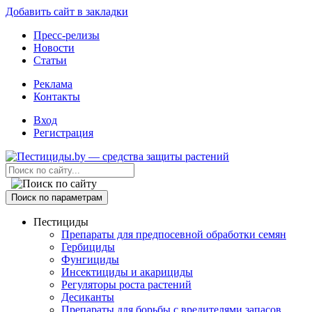
Добавить сайт в закладки
Пресс-релизы
Новости
Статьи
Реклама
Контакты
Вход
Регистрация
Поиск по параметрам
Пестициды
Препараты для предпосевной обработки семян
Гербициды
Фунгициды
Инсектициды и акарициды
Регуляторы роста растений
Десиканты
Препараты для борьбы с вредителями запасов