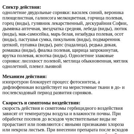
Спектр действия:
однолетние двудольные сорняки: василек синий, вероника
плющелистная, галинсога мелкоцветная, горчица полевая,
горец (виды), гулявник лекарственный, дескурайния Софии,
дымянка аптечная, звездчатка средняя, лебеда (виды), лютик
(виды), мак-самосейка, марь белая, незабудка полевая, осот
(виды), пастушья сумка, пикульник (виды), подмаренник
цепкий, пупавка (виды), рапс (падалица), редька дикая,
ромашка (виды), фиалка полевая, щирица запрокинутая,
ярутка полевая, яснотка (виды). Однолетние злаковые
сорняки: лисохвост полевой, метлица обыкновенная, мятлик
однолетний, плевел льняной
Механизм действия:
изопротурон блокирует процесс фотосинтеза, а
дифлюфеникан воздействует на меристемные ткани в до- и
послевсходовый период развития сорняков.
Скорость и симптомы воздействия:
cкорость действия и симптомы гербицидного воздействия
зависят от температуры воздуха и влажности почвы. При
обработке посевов до всходов чувствительные виды не
прорастают или появляются с явными признаками хлороза
или некроза листьев. При внесении препарата после всходов