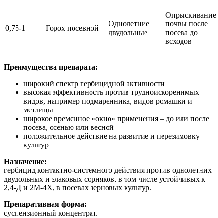
Опрыскивание
Однолетние
почвы после
0,75-1
Горох посевной
двудольные
посева до
всходов
Преимущества препарата:
широкий спектр гербицидной активности
высокая эффективность против трудноискоренимых
видов, например подмаренника, видов ромашки и
метлицы
широкое временное «окно» применения – до или после
посева, осенью или весной
положительное действие на развитие и перезимовку
культур
Назначение:
гербицид контактно-системного действия против однолетних
двудольных и злаковых сорняков, в том числе устойчивых к
2,4-Д и 2М-4Х, в посевах зерновых культур.
Препаративная форма:
суспензионный концентрат.