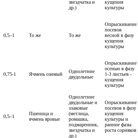
звездчатка и
кущения
др.)
культуры
Опрыскивание
посевов
0,5–1
То же
То же
весной в фазу
кущения
культуры
Опрыскивание
осенью в фазу
Однолетние
0,75-1
Ячмень озимый
1-3 листьев -
двудольные
кущения
культуры
Однолетние
двудольные и
Опрыскивание
злаковые
посевов в фазу
Пшеница и
(метлица,
кущения
0,5–1
ячмень яровые
ромашка,
культуры и
подмаренник,
ранние фазы
звездчатка и
роста сорняков
др.)