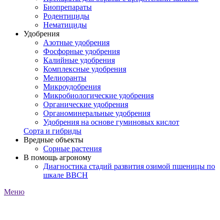
Биопрепараты
Родентициды
Нематициды
Удобрения
Азотные удобрения
Фосфорные удобрения
Калийные удобрения
Комплексные удобрения
Мелиоранты
Микроудобрения
Микробиологические удобрения
Органические удобрения
Органоминеральные удобрения
Удобрения на основе гуминовых кислот
Сорта и гибриды
Вредные объекты
Сорные растения
В помощь агроному
Диагностика стадий развития озимой пшеницы по
шкале ВВСН
Меню