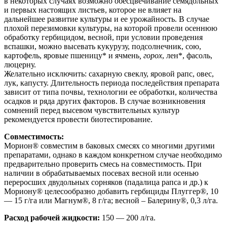
в некоторых случаях возможно обесцвечивание семядольных
и первых настоящих листьев, которое не влияет на
дальнейшее развитие культуры и ее урожайность. В случае
плохой перезимовки культуры, на которой провели осеннюю
обработку гербицидом, весной, при условии проведения
вспашки, можно высевать кукурузу, подсолнечник, сою,
картофель, яровые пшеницу* и ячмень
, горох
, лен*, фасоль,
люцерну.
Желательно исключить: сахарную свеклу, яровой рапс, овес,
лук, капусту. Длительность периода последействия препарата
зависит от типа почвы, технологии ее обработки, количества
осадков и ряда других факторов. В случае возникновения
сомнений перед высевом чувствительных культур
рекомендуется провести биотестирование.
Совместимость:
Морион® совместим в баковых смесях со многими другими
препаратами, однако в каждом конкретном случае необходимо
предварительно проверить смесь на совместимость. При
наличии в обрабатываемых посевах весной или осенью
переросших двудольных сорняков (падалица рапса и др.) к
Мориону® целесообразно добавить гербициды Плуггер®, 10
— 15 г/га или Магнум®, 8 г/га; весной – Балерину®, 0,3 л/га.
Расход рабочей жидкости:
150 — 200 л/га.