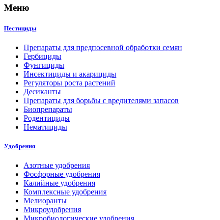
Меню
Пестициды
Препараты для предпосевной обработки семян
Гербициды
Фунгициды
Инсектициды и акарициды
Регуляторы роста растений
Десиканты
Препараты для борьбы с вредителями запасов
Биопрепараты
Родентициды
Нематициды
Удобрения
Азотные удобрения
Фосфорные удобрения
Калийные удобрения
Комплексные удобрения
Мелиоранты
Микроудобрения
Микробиологические удобрения