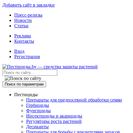
Добавить сайт в закладки
Пресс-релизы
Новости
Статьи
Реклама
Контакты
Вход
Регистрация
Поиск по параметрам
Пестициды
Препараты для предпосевной обработки семян
Гербициды
Фунгициды
Инсектициды и акарициды
Регуляторы роста растений
Десиканты
Препараты для борьбы с вредителями запасов