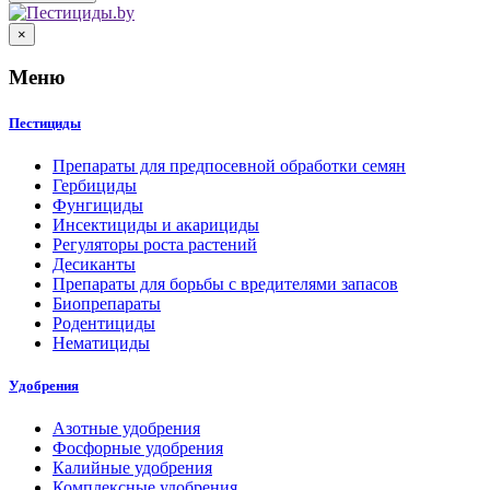
×
Меню
Пестициды
Препараты для предпосевной обработки семян
Гербициды
Фунгициды
Инсектициды и акарициды
Регуляторы роста растений
Десиканты
Препараты для борьбы с вредителями запасов
Биопрепараты
Родентициды
Нематициды
Удобрения
Азотные удобрения
Фосфорные удобрения
Калийные удобрения
Комплексные удобрения