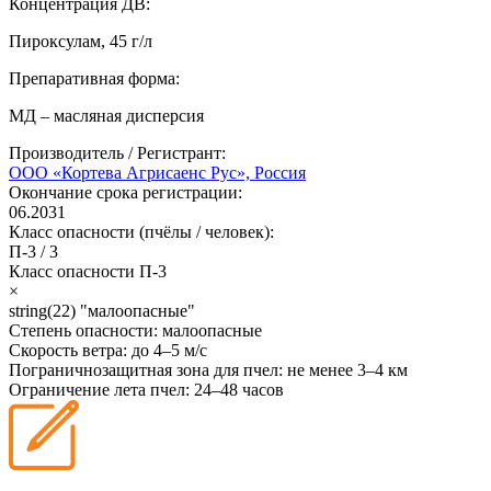
Концентрация ДВ:
Пироксулам, 45 г/л
Препаративная форма:
МД – масляная дисперсия
Производитель / Регистрант:
ООО «Кортева Агрисаенс Рус», Россия
Окончание срока регистрации:
06.2031
Класс опасности (пчёлы / человек):
П-3
/
3
Класс опасности
П-3
×
string(22) "малоопасные"
Степень опасности:
малоопасные
Скорость ветра:
до 4–5 м/с
Пограничнозащитная зона для пчел:
не менее 3–4 км
Ограничение лета пчел:
24–48 часов