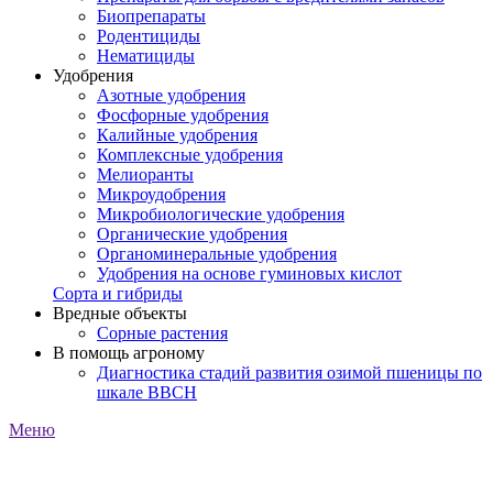
Биопрепараты
Родентициды
Нематициды
Удобрения
Азотные удобрения
Фосфорные удобрения
Калийные удобрения
Комплексные удобрения
Мелиоранты
Микроудобрения
Микробиологические удобрения
Органические удобрения
Органоминеральные удобрения
Удобрения на основе гуминовых кислот
Сорта и гибриды
Вредные объекты
Сорные растения
В помощь агроному
Диагностика стадий развития озимой пшеницы по
шкале ВВСН
Меню