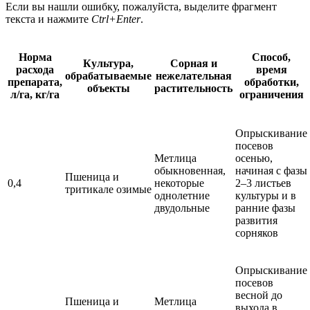
Если вы нашли ошибку, пожалуйста, выделите фрагмент
текста и нажмите
Ctrl+Enter
.
Норма
Способ,
Культура,
Сорная и
расхода
время
обрабатываемые
нежелательная
препарата,
обработки,
объекты
растительность
л/га, кг/га
ограничения
Опрыскивание
посевов
Метлица
осенью,
обыкновенная,
начиная с фазы
Пшеница и
0,4
некоторые
2–3 листьев
тритикале озимые
однолетние
культуры и в
двудольные
ранние фазы
развития
сорняков
Опрыскивание
посевов
весной до
Пшеница и
Метлица
выхода в