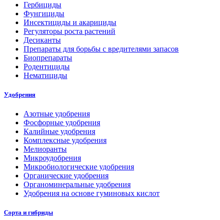
Гербициды
Фунгициды
Инсектициды и акарициды
Регуляторы роста растений
Десиканты
Препараты для борьбы с вредителями запасов
Биопрепараты
Родентициды
Нематициды
Удобрения
Азотные удобрения
Фосфорные удобрения
Калийные удобрения
Комплексные удобрения
Мелиоранты
Микроудобрения
Микробиологические удобрения
Органические удобрения
Органоминеральные удобрения
Удобрения на основе гуминовых кислот
Сорта и гибриды