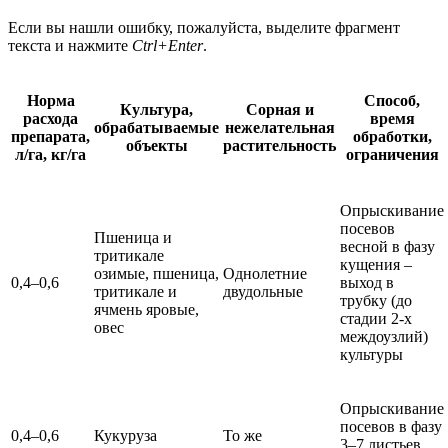
Если вы нашли ошибку, пожалуйста, выделите фрагмент
текста и нажмите
Ctrl+Enter
.
Норма
Способ,
Культура,
Сорная и
расхода
время
обрабатываемые
нежелательная
препарата,
обработки,
объекты
растительность
л/га, кг/га
ограничения
Опрыскивание
посевов
Пшеница и
весной в фазу
тритикале
кущения –
озимые, пшеница,
Однолетние
0,4–0,6
выход в
тритикале и
двудольные
трубку (до
ячмень яровые,
стадии 2-х
овес
междоузлий)
культуры
Опрыскивание
посевов в фазу
0,4–0,6
Кукуруза
То же
3–7 листьев