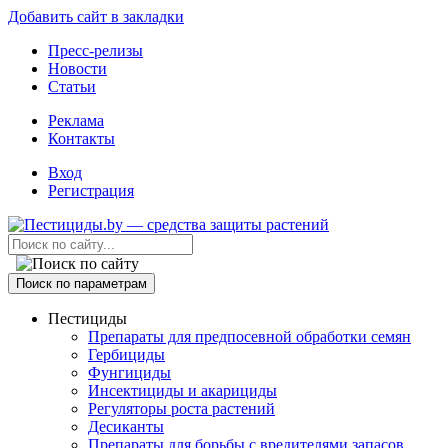
Добавить сайт в закладки
Пресс-релизы
Новости
Статьи
Реклама
Контакты
Вход
Регистрация
Поиск по параметрам
Пестициды
Препараты для предпосевной обработки семян
Гербициды
Фунгициды
Инсектициды и акарициды
Регуляторы роста растений
Десиканты
Препараты для борьбы с вредителями запасов