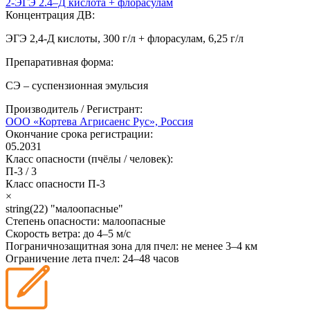
2-ЭГЭ 2.4–Д кислота + флорасулам
Концентрация ДВ:
ЭГЭ 2,4-Д кислоты, 300 г/л + флорасулам, 6,25 г/л
Препаративная форма:
СЭ – суспензионная эмульсия
Производитель / Регистрант:
ООО «Кортева Агрисаенс Рус», Россия
Окончание срока регистрации:
05.2031
Класс опасности (пчёлы / человек):
П-3
/
3
Класс опасности
П-3
×
string(22) "малоопасные"
Степень опасности:
малоопасные
Скорость ветра:
до 4–5 м/с
Пограничнозащитная зона для пчел:
не менее 3–4 км
Ограничение лета пчел:
24–48 часов