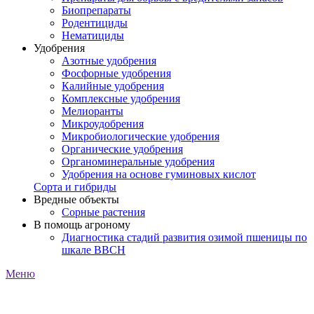
Биопрепараты
Родентициды
Нематициды
Удобрения
Азотные удобрения
Фосфорные удобрения
Калийные удобрения
Комплексные удобрения
Мелиоранты
Микроудобрения
Микробиологические удобрения
Органические удобрения
Органоминеральные удобрения
Удобрения на основе гуминовых кислот
Сорта и гибриды
Вредные объекты
Сорные растения
В помощь агроному
Диагностика стадий развития озимой пшеницы по
шкале ВВСН
Меню