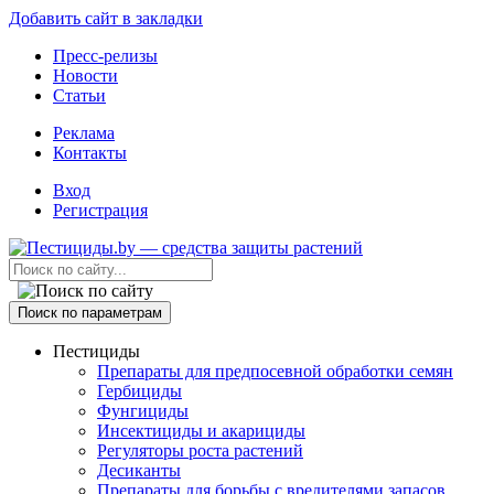
Добавить сайт в закладки
Пресс-релизы
Новости
Статьи
Реклама
Контакты
Вход
Регистрация
Поиск по параметрам
Пестициды
Препараты для предпосевной обработки семян
Гербициды
Фунгициды
Инсектициды и акарициды
Регуляторы роста растений
Десиканты
Препараты для борьбы с вредителями запасов