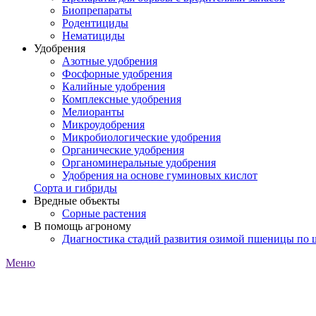
Биопрепараты
Родентициды
Нематициды
Удобрения
Азотные удобрения
Фосфорные удобрения
Калийные удобрения
Комплексные удобрения
Мелиоранты
Микроудобрения
Микробиологические удобрения
Органические удобрения
Органоминеральные удобрения
Удобрения на основе гуминовых кислот
Сорта и гибриды
Вредные объекты
Сорные растения
В помощь агроному
Диагностика стадий развития озимой пшеницы по
Меню