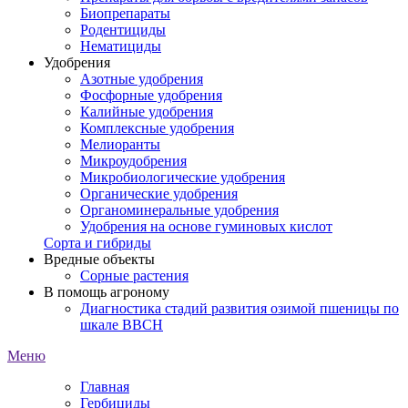
Биопрепараты
Родентициды
Нематициды
Удобрения
Азотные удобрения
Фосфорные удобрения
Калийные удобрения
Комплексные удобрения
Мелиоранты
Микроудобрения
Микробиологические удобрения
Органические удобрения
Органоминеральные удобрения
Удобрения на основе гуминовых кислот
Сорта и гибриды
Вредные объекты
Сорные растения
В помощь агроному
Диагностика стадий развития озимой пшеницы по
шкале ВВСН
Меню
Главная
Гербициды