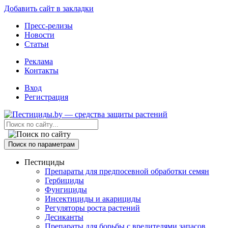
Добавить сайт в закладки
Пресс-релизы
Новости
Статьи
Реклама
Контакты
Вход
Регистрация
Поиск по параметрам
Пестициды
Препараты для предпосевной обработки семян
Гербициды
Фунгициды
Инсектициды и акарициды
Регуляторы роста растений
Десиканты
Препараты для борьбы с вредителями запасов