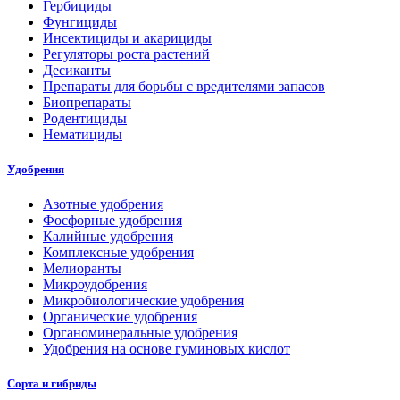
Гербициды
Фунгициды
Инсектициды и акарициды
Регуляторы роста растений
Десиканты
Препараты для борьбы с вредителями запасов
Биопрепараты
Родентициды
Нематициды
Удобрения
Азотные удобрения
Фосфорные удобрения
Калийные удобрения
Комплексные удобрения
Мелиоранты
Микроудобрения
Микробиологические удобрения
Органические удобрения
Органоминеральные удобрения
Удобрения на основе гуминовых кислот
Сорта и гибриды