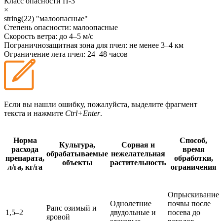
Класс опасности
П-3
×
string(22) "малоопасные"
Степень опасности:
малоопасные
Скорость ветра:
до 4–5 м/с
Пограничнозащитная зона для пчел:
не менее 3–4 км
Ограничение лета пчел:
24–48 часов
Если вы нашли ошибку, пожалуйста, выделите фрагмент
текста и нажмите
Ctrl+Enter
.
Норма
Способ,
Культура,
Сорная и
расхода
время
обрабатываемые
нежелательная
препарата,
обработки,
объекты
растительность
л/га, кг/га
ограничения
Опрыскивание
Однолетние
почвы после
Рапс озимый и
1,5–2
двудольные и
посева до
яровой