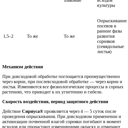
злаковые
всходов
культуры
Опрыскивание
посевов в
ранние фазы
1,5–2
То же
То же
развития
сорняков
(семядольные
листья)
Механизм действия
При довсходовой обработке поглощается преимущественно
через корни, при послевсходовой обработке — через корни и
листья. Изменяются все физиологические процессы в сорных
растениях, что приводит к их угнетению и гибели.
Скорость воздействия, период защитного действия
Действие
Сириуса®
проявляется через 4 — 5 суток после
проведения опрыскивания. При довсходовом применении и
активизации почвенной влагой сорняки погибают в момент
всходов или прорастают изменившими окраску и отмирают