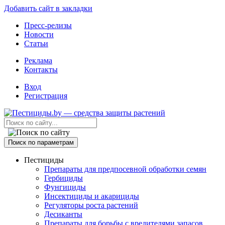
Добавить сайт в закладки
Пресс-релизы
Новости
Статьи
Реклама
Контакты
Вход
Регистрация
Поиск по параметрам
Пестициды
Препараты для предпосевной обработки семян
Гербициды
Фунгициды
Инсектициды и акарициды
Регуляторы роста растений
Десиканты
Препараты для борьбы с вредителями запасов