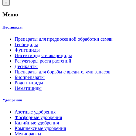
×
Меню
Пестициды
Препараты для предпосевной обработки семян
Гербициды
Фунгициды
Инсектициды и акарициды
Регуляторы роста растений
Десиканты
Препараты для борьбы с вредителями запасов
Биопрепараты
Родентициды
Нематициды
Удобрения
Азотные удобрения
Фосфорные удобрения
Калийные удобрения
Комплексные удобрения
Мелиоранты