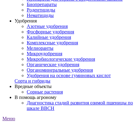
Биопрепараты
Родентициды
Нематициды
Удобрения
Азотные удобрения
Фосфорные удобрения
Калийные удобрения
Комплексные удобрения
Мелиоранты
Микроудобрения
Микробиологические удобрения
Органические удобрения
Органоминеральные удобрения
Удобрения на основе гуминовых кислот
Сорта и гибриды
Вредные объекты
Сорные растения
В помощь агроному
Диагностика стадий развития озимой пшеницы по
шкале ВВСН
Меню