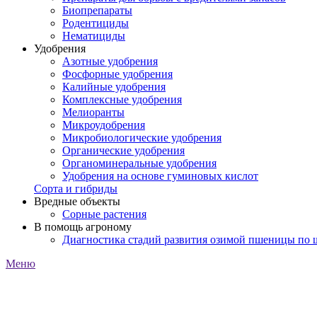
Биопрепараты
Родентициды
Нематициды
Удобрения
Азотные удобрения
Фосфорные удобрения
Калийные удобрения
Комплексные удобрения
Мелиоранты
Микроудобрения
Микробиологические удобрения
Органические удобрения
Органоминеральные удобрения
Удобрения на основе гуминовых кислот
Сорта и гибриды
Вредные объекты
Сорные растения
В помощь агроному
Диагностика стадий развития озимой пшеницы по
Меню