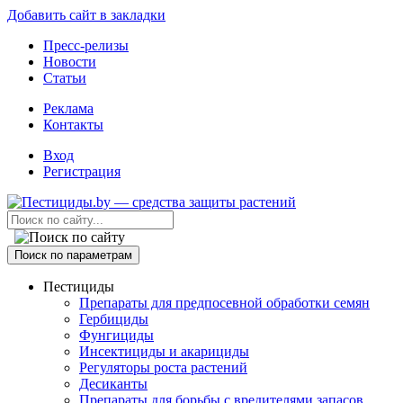
Добавить сайт в закладки
Пресс-релизы
Новости
Статьи
Реклама
Контакты
Вход
Регистрация
Поиск по параметрам
Пестициды
Препараты для предпосевной обработки семян
Гербициды
Фунгициды
Инсектициды и акарициды
Регуляторы роста растений
Десиканты
Препараты для борьбы с вредителями запасов