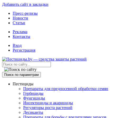
Добавить сайт в закладки
Пресс-релизы
Новости
Статьи
Реклама
Контакты
Вход
Регистрация
Поиск по параметрам
Пестициды
Препараты для предпосевной обработки семян
Гербициды
Фунгициды
Инсектициды и акарициды
Регуляторы роста растений
Десиканты
Препараты для борьбы с вредителями запасов