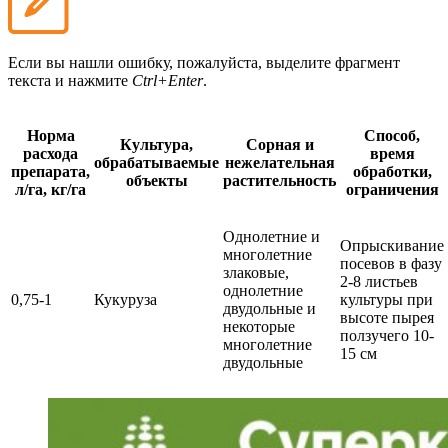
Если вы нашли ошибку, пожалуйста, выделите фрагмент
текста и нажмите
Ctrl+Enter
.
Норма
Способ,
Культура,
Сорная и
расхода
время
обрабатываемые
нежелательная
препарата,
обработки,
объекты
растительность
л/га, кг/га
ограничения
Однолетние и
Опрыскивание
многолетние
посевов в фазу
злаковые,
2-8 листьев
однолетние
0,75-1
Кукуруза
культуры при
двудольные и
высоте пырея
некоторые
ползучего 10-
многолетние
15 см
двудольные