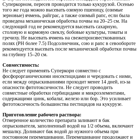
Суперкорном, пересев проводится только кукурузой. Осенью
того же года можно высевать озимую пшеницу, (озимые
зерновые) ячмень, райграс, а также озимый рапс, если была
проведена механическая обработка почвы на 20–25 см. На
следующий год не рекомендуется высевать сахарную,
столовую и кормовую свеклу, бобовые культуры, томаты и
гречиху. Не высевать ячмень на свежепроизвесткованных
полях (РН более 7.5) Подсолнечник, сою и рапс в севообороте
рекомендуется высевать после механической обработки почвы
на глубину 15–20 см.
Совместимость:
Не следует применять Суперкорн совместно с
фосфорорганическими инсектицидами и чередовать с ними,
если между опрыскиваниями проходит менее 14 дней, из-за
опасности фитотоксичности. Не следует проводить
совместные обработки гербицидами и микроэлементами,
содержащими цинк, кобальт, железо или бор. Это усиливает
фитотоксичность большинства пестицидов на кукурузе.
Приготовление рабочего раствора:
Отмеренное количество препарата заливают в бак
опрыскивателя, заполненный водой на 1/2 объема, включают
мешалку. Доливают бак водой до нужного объема при
постоянном перемешивании. Перемешивание продолжают и