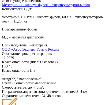
Действующее вещество:
Мезотрион + никосульфурон + тифенсульфурон-метил
Концентрация ДВ:
мезотрион, 150 г/л + никосульфурон, 60 г/л + тифенсульфурон-
метил, 11,25 г/л
Препаративная форма:
МД – масляная дисперсия
Производитель / Регистрант:
ООО «Агро Эксперт Груп», Россия
Окончание срока регистрации:
12.2029
Класс опасности (пчёлы / человек):
П-3
/
3
Класс опасности
П-3
×
string(22) "малоопасные"
Степень опасности:
малоопасные
Скорость ветра:
до 4–5 м/с
Пограничнозащитная зона для пчел:
не менее 3–4 км
Ограничение лета пчел:
24–48 часов