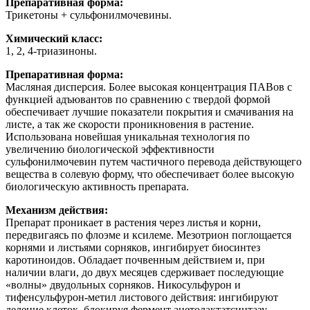
Препаративная форма:
Трикетоны + сульфонилмочевины.
Химический класс:
1, 2, 4-триазиноны.
Препаративная форма:
Масляная дисперсия. Более высокая концентрация ПАВов с
функцией адъювантов по сравнению с твердой формой
обеспечивает лучшие показатели покрытия и смачивания на
листе, а так же скорости проникновения в растение.
Использована новейшая уникальная технология по
увеличению биологической эффективности
сульфонилмочевин путем частичного перевода действующего
вещества в солевую форму, что обеспечивает более высокую
биологическую активность препарата.
Механизм действия:
Препарат проникает в растения через листья и корни,
передвигаясь по флоэме и ксилеме. Мезотрион поглощается
корнями и листьями сорняков, ингибирует биосинтез
каротиноидов. Обладает почвенным действием и, при
наличии влаги, до двух месяцев сдерживает последующие
«волны» двудольных сорняков. Никосульфурон и
тифенсульфурон-метил листового действия: ингибируют
деление клеток, блокируя фермент ацетолактатсинтазу —