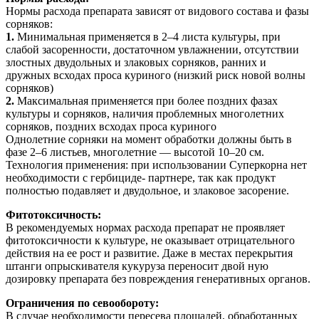
Нормы расхода препарата зависят от видового состава и фазы
сорняков:
1.
Минимальная применяется в 2–4 листа культуры, при
слабой засоренности, достаточном увлажнении, отсутствии
злостных двудольных и злаковых сорняков, ранних и
дружных всходах проса куриного (низкий риск новой волны
сорняков)
2.
Максимальная применяется при более поздних фазах
культуры и сорняков, наличия проблемных многолетних
сорняков, поздних всходах проса куриного
Однолетние сорняки на момент обработки должны быть в
фазе 2–6 листьев, многолетние — высотой 10–20 см.
Технология применения: при использовании Суперкорна нет
необходимости с гербициде- партнере, так как продукт
полностью подавляет и двудольное, и злаковое засорение.
Фитотоксичность:
В рекомендуемых нормах расхода препарат не проявляет
фитотоксичности к культуре, не оказывает отрицательного
действия на ее рост и развитие. Даже в местах перекрытия
штанги опрыскивателя кукуруза переносит двой ную
дозировку препарата без повреждения генеративных органов.
Ограничения по севообороту:
В случае необходимости пересева площадей, обработанных