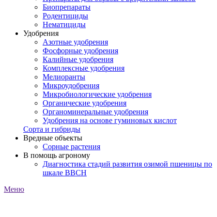
Биопрепараты
Родентициды
Нематициды
Удобрения
Азотные удобрения
Фосфорные удобрения
Калийные удобрения
Комплексные удобрения
Мелиоранты
Микроудобрения
Микробиологические удобрения
Органические удобрения
Органоминеральные удобрения
Удобрения на основе гуминовых кислот
Сорта и гибриды
Вредные объекты
Сорные растения
В помощь агроному
Диагностика стадий развития озимой пшеницы по
шкале ВВСН
Меню