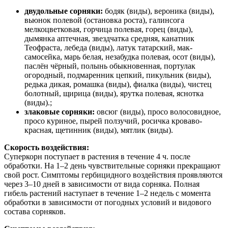
двудольные сорняки:
бодяк (виды), вероника (виды),
вьюнок полевой (остановка роста), галинсога
мелкоцветковая, горчица полевая, горец (виды),
дымянка аптечная, звездчатка средняя, канатник
Теофраста, лебеда (виды), латук татарский, мак-
самосейка, марь белая, незабудка полевая, осот (виды),
паслён чёрный, полынь обыкновенная, портулак
огородный, подмаренник цепкий, пикульник (виды),
редька дикая, ромашка (виды), фиалка (виды), чистец
болотный, щирица (виды), ярутка полевая, яснотка
(виды).;
злаковые сорняки:
овсюг (виды), просо волосовидное,
просо куриное, пырей ползучий, росичка кроваво-
красная, щетинник (виды), мятлик (виды).
Скорость воздействия:
Суперкорн поступает в растения в течение 4 ч. после
обработки. На 1–2 день чувствительные сорняки прекращают
свой рост. Симптомы гербицидного воздействия проявляются
через 3–10 дней в зависимости от вида сорняка. Полная
гибель растений наступает в течение 1–2 недель с момента
обработки в зависимости от погодных условий и видового
состава сорняков.