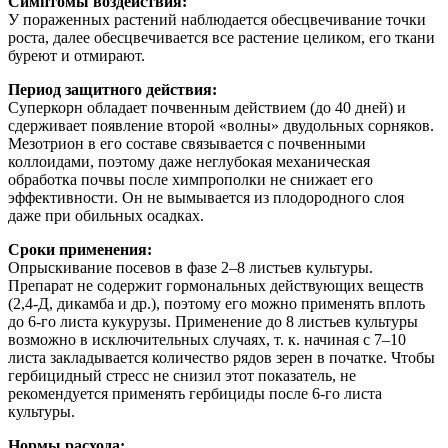
Симптомы воздействия:
У пораженных растений наблюдается обесцвечивание точки
роста, далее обесцвечивается все растение целиком, его ткани
буреют и отмирают.
Период защитного действия:
Суперкорн обладает почвенным действием (до 40 дней) и
сдерживает появление второй «волны» двудольных сорняков.
Мезотрион в его составе связывается с почвенными
коллоидами, поэтому даже неглубокая механическая
обработка почвы после химпрополки не снижает его
эффективности. Он не вымывается из плодородного слоя
даже при обильных осадках.
Сроки применения:
Опрыскивание посевов в фазе 2–8 листьев культуры.
Препарат не содержит гормональных действующих веществ
(2,4-Д, дикамба и др.), поэтому его можно применять вплоть
до 6-го листа кукурузы. Применение до 8 листьев культуры
возможно в исключительных случаях, т. к. начиная с 7–10
листа закладывается количество рядов зерен в початке. Чтобы
гербицидный стресс не снизил этот показатель, не
рекомендуется применять гербициды после 6-го листа
культуры.
Нормы расхода: