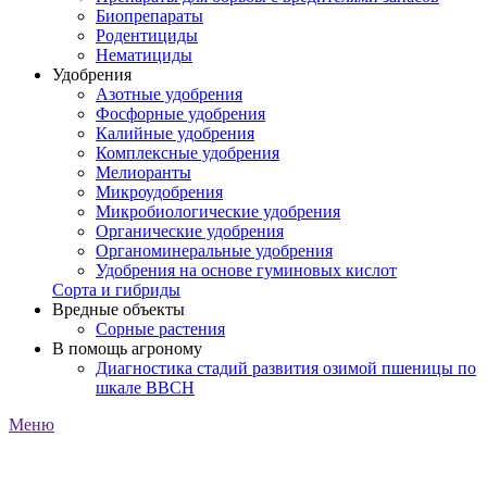
Биопрепараты
Родентициды
Нематициды
Удобрения
Азотные удобрения
Фосфорные удобрения
Калийные удобрения
Комплексные удобрения
Мелиоранты
Микроудобрения
Микробиологические удобрения
Органические удобрения
Органоминеральные удобрения
Удобрения на основе гуминовых кислот
Сорта и гибриды
Вредные объекты
Сорные растения
В помощь агроному
Диагностика стадий развития озимой пшеницы по
шкале ВВСН
Меню