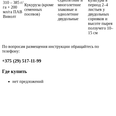
Однолетние и
культуры в
310 – 385 г/
Кукуруза (кроме
многолетние
период 2–4
га + 200
семенных
злаковые и
листьев у
мл/га ПАВ
посевов)
однолетние
двудольных
Виволт
двудольные
сорняков и
высоте пырея
ползучего 10–
15 см
По вопросам размещения инструкции обращайтесь по
телефону:
+375 (29) 517-11-99
Где купить
нет предложений