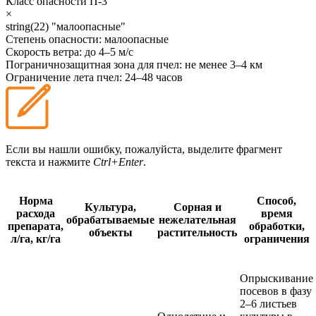
Класс опасности
П-3
×
string(22) "малоопасные"
Степень опасности:
малоопасные
Скорость ветра:
до 4–5 м/с
Пограничнозащитная зона для пчел:
не менее 3–4 км
Ограничение лета пчел:
24–48 часов
Если вы нашли ошибку, пожалуйста, выделите фрагмент
текста и нажмите
Ctrl+Enter
.
Норма
Способ,
Культура,
Сорная и
расхода
время
обрабатываемые
нежелательная
препарата,
обработки,
объекты
растительность
л/га, кг/га
ограничения
Опрыскивание
посевов в фазу
2–6 листьев