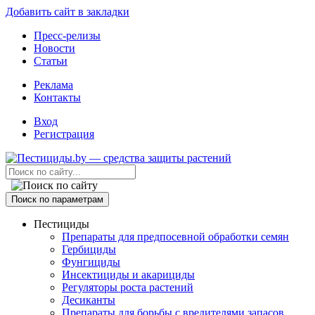
Добавить сайт в закладки
Пресс-релизы
Новости
Статьи
Реклама
Контакты
Вход
Регистрация
Поиск по параметрам
Пестициды
Препараты для предпосевной обработки семян
Гербициды
Фунгициды
Инсектициды и акарициды
Регуляторы роста растений
Десиканты
Препараты для борьбы с вредителями запасов