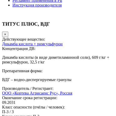
Регламент применения в РБ
Инструкция производителя
ТИТУС ПЛЮС, ВДГ
×
Действующее вещество:
Дикамба кислота + римсульфурон
Концентрация ДВ:
Дикамба кислоты (в виде диметиламинной соли), 609 г/кг +
римсульфурон, 32,5 г/кг
Препаративная форма:
ВДГ – водно-диспергируемые гранулы
Производитель / Регистрант:
ООО «Кортева Агрисаенс Рус», Россия
Окончание срока регистрации:
09.2031
Класс опасности (пчёлы / человек):
П-3
/
3