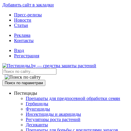
Добавить сайт в закладки
Пресс-релизы
Новости
Статьи
Реклама
Контакты
Вход
Регистрация
Поиск по параметрам
Пестициды
Препараты для предпосевной обработки семян
Гербициды
Фунгициды
Инсектициды и акарициды
Регуляторы роста растений
Десиканты
Препараты для борьбы с вредителями запасов