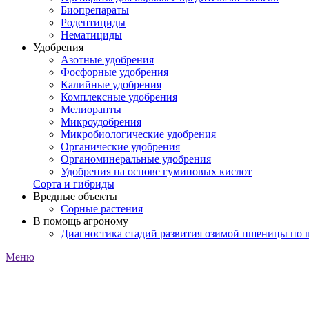
Биопрепараты
Родентициды
Нематициды
Удобрения
Азотные удобрения
Фосфорные удобрения
Калийные удобрения
Комплексные удобрения
Мелиоранты
Микроудобрения
Микробиологические удобрения
Органические удобрения
Органоминеральные удобрения
Удобрения на основе гуминовых кислот
Сорта и гибриды
Вредные объекты
Сорные растения
В помощь агроному
Диагностика стадий развития озимой пшеницы по
Меню