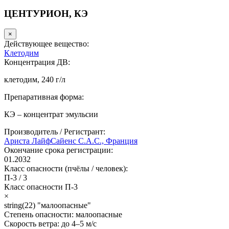
ЦЕНТУРИОН, КЭ
×
Действующее вещество:
Клетодим
Концентрация ДВ:
клетодим, 240 г/л
Препаративная форма:
КЭ – концентрат эмульсии
Производитель / Регистрант:
Ариста ЛайфСайенс С.А.С., Франция
Окончание срока регистрации:
01.2032
Класс опасности (пчёлы / человек):
П-3
/
3
Класс опасности
П-3
×
string(22) "малоопасные"
Степень опасности:
малоопасные
Скорость ветра:
до 4–5 м/с