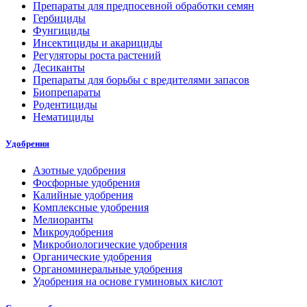
Препараты для предпосевной обработки семян
Гербициды
Фунгициды
Инсектициды и акарициды
Регуляторы роста растений
Десиканты
Препараты для борьбы с вредителями запасов
Биопрепараты
Родентициды
Нематициды
Удобрения
Азотные удобрения
Фосфорные удобрения
Калийные удобрения
Комплексные удобрения
Мелиоранты
Микроудобрения
Микробиологические удобрения
Органические удобрения
Органоминеральные удобрения
Удобрения на основе гуминовых кислот