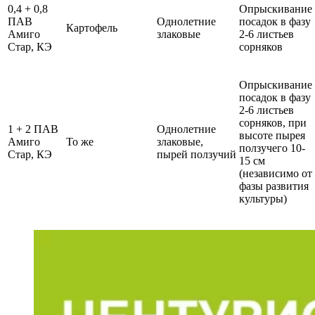
0,4 + 0,8
Опрыскивание
ПАВ
Однолетние
посадок в фазу
Картофель
Амиго
злаковые
2-6 листьев
Стар, КЭ
сорняков
Опрыскивание
посадок в фазу
2-6 листьев
сорняков, при
1 + 2 ПАВ
Однолетние
высоте пырея
Амиго
То же
злаковые,
ползучего 10-
Стар, КЭ
пырей ползучий
15 см
(независимо от
фазы развития
культуры)