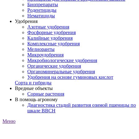
Биопрепараты
Родентициды
Нематициды
Удобрения
Азотные удобрения
Фосфорные удобрения
Калийные удобрения
Комплексные удобрения
Мелиоранты
Микроудобрения
Микробиологические удобрения
Органические удобрения
Органоминеральные удобрения
Удобрения на основе гуминовых кислот
Сорта и гибриды
Вредные объекты
Сорные растения
В помощь агроному
Диагностика стадий развития озимой пшеницы по
шкале ВВСН
Меню