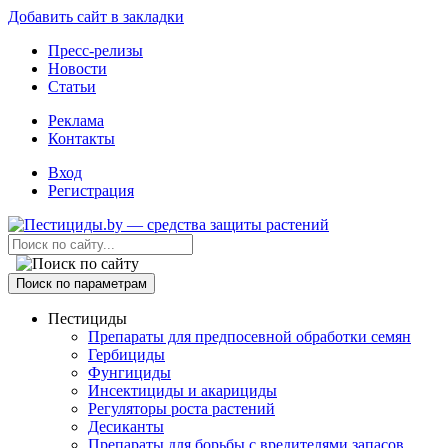
Добавить сайт в закладки
Пресс-релизы
Новости
Статьи
Реклама
Контакты
Вход
Регистрация
Поиск по параметрам
Пестициды
Препараты для предпосевной обработки семян
Гербициды
Фунгициды
Инсектициды и акарициды
Регуляторы роста растений
Десиканты
Препараты для борьбы с вредителями запасов