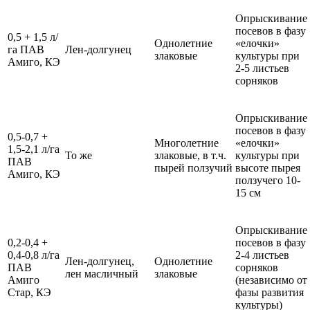
Опрыскивание
посевов в фазу
0,5 + 1,5 л/
Однолетние
«елочки»
га ПАВ
Лен-долгунец
злаковые
культуры при
Амиго, КЭ
2-5 листьев
сорняков
Опрыскивание
посевов в фазу
0,5-0,7 +
Многолетние
«елочки»
1,5-2,1 л/га
То же
злаковые, в т.ч.
культуры при
ПАВ
пырей ползучий
высоте пырея
Амиго, КЭ
ползучего 10-
15 см
Опрыскивание
0,2-0,4 +
посевов в фазу
0,4-0,8 л/га
2-4 листьев
Лен-долгунец,
Однолетние
ПАВ
сорняков
лен масличный
злаковые
Амиго
(независимо от
Стар, КЭ
фазы развития
культуры)