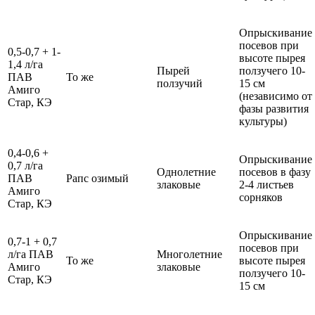
Опрыскивание
посевов при
0,5-0,7 + 1-
высоте пырея
1,4 л/га
Пырей
ползучего 10-
ПАВ
То же
ползучий
15 см
Амиго
(независимо от
Стар, КЭ
фазы развития
культуры)
0,4-0,6 +
Опрыскивание
0,7 л/га
Однолетние
посевов в фазу
ПАВ
Рапс озимый
злаковые
2-4 листьев
Амиго
сорняков
Стар, КЭ
Опрыскивание
0,7-1 + 0,7
посевов при
л/га ПАВ
Многолетние
То же
высоте пырея
Амиго
злаковые
ползучего 10-
Стар, КЭ
15 см