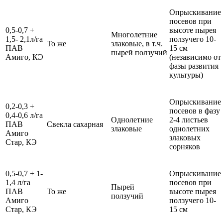
Опрыскивание
посевов при
0,5-0,7 +
высоте пырея
Многолетние
1,5- 2,1л/га
ползучего 10-
То же
злаковые, в т.ч.
ПАВ
15 см
пырей ползучий
Амиго, КЭ
(независимо от
фазы развития
культуры)
Опрыскивание
0,2-0,3 +
посевов в фазу
0,4-0,6 л/га
Однолетние
2-4 листьев
ПАВ
Свекла сахарная
злаковые
однолетних
Амиго
злаковых
Стар, КЭ
сорняков
0,5-0,7 + 1-
Опрыскивание
1,4 л/га
посевов при
Пырей
ПАВ
То же
высоте пырея
ползучий
Амиго
ползучего 10-
Стар, КЭ
15 см