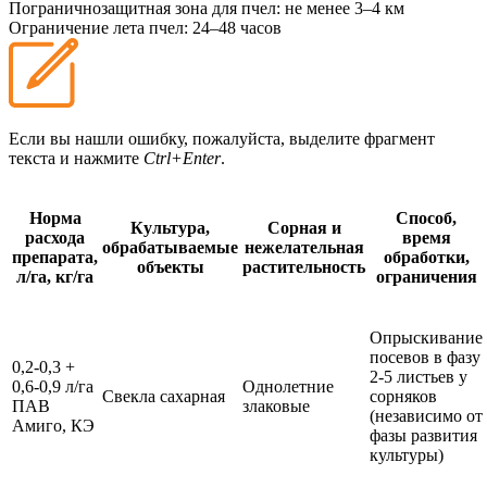
Пограничнозащитная зона для пчел:
не менее 3–4 км
Ограничение лета пчел:
24–48 часов
Если вы нашли ошибку, пожалуйста, выделите фрагмент
текста и нажмите
Ctrl+Enter
.
Норма
Способ,
Культура,
Сорная и
расхода
время
обрабатываемые
нежелательная
препарата,
обработки,
объекты
растительность
л/га, кг/га
ограничения
Опрыскивание
посевов в фазу
0,2-0,3 +
2-5 листьев у
0,6-0,9 л/га
Однолетние
Свекла сахарная
сорняков
ПАВ
злаковые
(независимо от
Амиго, КЭ
фазы развития
культуры)