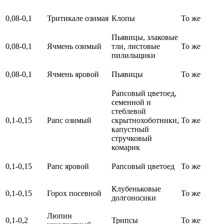
0,08-0,1
Тритикале озимая
Клопы
То же
Пьявицы, злаковые
0,08-0,1
Ячмень озимый
тли, листовые
То же
пилильщики
0,08-0,1
Ячмень яровой
Пьявицы
То же
Рапсовый цветоед,
семенной и
стеблевой
0,1-0,15
Рапс озимый
скрытнохоботники,
То же
капустный
стручковый
комарик
0,1-0,15
Рапс яровой
Рапсовый цветоед
То же
Клубеньковые
0,1-0,15
Горох посевной
То же
долгоносики
Люпин
0,1-0,2
Трипсы
То же