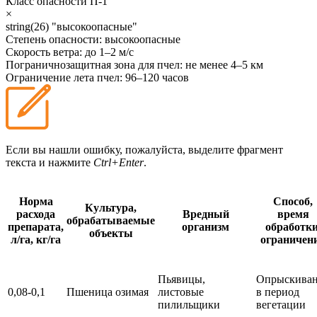
Класс опасности
П-1
×
string(26) "высокоопасные"
Степень опасности:
высокоопасные
Скорость ветра:
до 1–2 м/с
Пограничнозащитная зона для пчел:
не менее 4–5 км
Ограничение лета пчел:
96–120 часов
Если вы нашли ошибку, пожалуйста, выделите фрагмент
текста и нажмите
Ctrl+Enter
.
Норма
Способ,
Культура,
расхода
Вредный
время
обрабатываемые
препарата,
организм
обработки
объекты
л/га, кг/га
ограничен
Пьявицы,
Опрыскива
0,08-0,1
Пшеница озимая
листовые
в период
пилильщики
вегетации