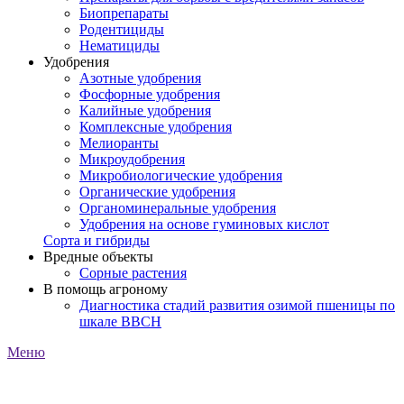
Биопрепараты
Родентициды
Нематициды
Удобрения
Азотные удобрения
Фосфорные удобрения
Калийные удобрения
Комплексные удобрения
Мелиоранты
Микроудобрения
Микробиологические удобрения
Органические удобрения
Органоминеральные удобрения
Удобрения на основе гуминовых кислот
Сорта и гибриды
Вредные объекты
Сорные растения
В помощь агроному
Диагностика стадий развития озимой пшеницы по
шкале ВВСН
Меню