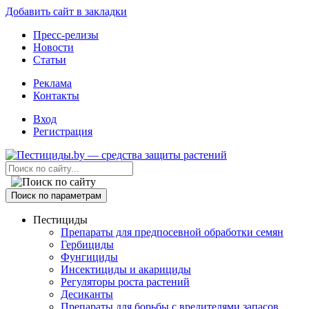
Добавить сайт в закладки
Пресс-релизы
Новости
Статьи
Реклама
Контакты
Вход
Регистрация
Поиск по параметрам
Пестициды
Препараты для предпосевной обработки семян
Гербициды
Фунгициды
Инсектициды и акарициды
Регуляторы роста растений
Десиканты
Препараты для борьбы с вредителями запасов