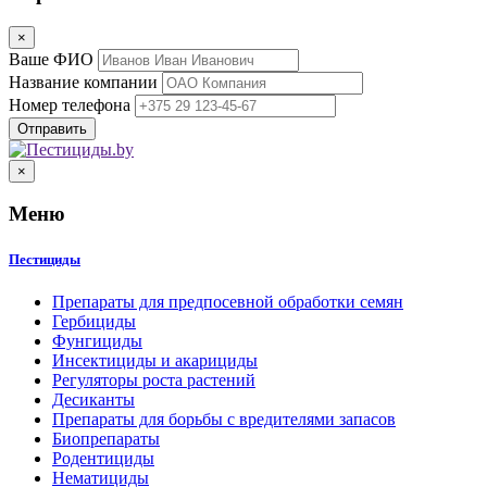
×
Ваше ФИО
Название компании
Номер телефона
×
Меню
Пестициды
Препараты для предпосевной обработки семян
Гербициды
Фунгициды
Инсектициды и акарициды
Регуляторы роста растений
Десиканты
Препараты для борьбы с вредителями запасов
Биопрепараты
Родентициды
Нематициды