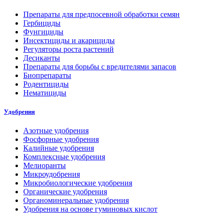
Препараты для предпосевной обработки семян
Гербициды
Фунгициды
Инсектициды и акарициды
Регуляторы роста растений
Десиканты
Препараты для борьбы с вредителями запасов
Биопрепараты
Родентициды
Нематициды
Удобрения
Азотные удобрения
Фосфорные удобрения
Калийные удобрения
Комплексные удобрения
Мелиоранты
Микроудобрения
Микробиологические удобрения
Органические удобрения
Органоминеральные удобрения
Удобрения на основе гуминовых кислот