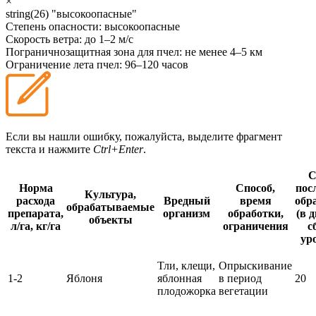
×
string(26) "высокоопасные"
Степень опасности:
высокоопасные
Скорость ветра:
до 1–2 м/с
Пограничнозащитная зона для пчел:
не менее 4–5 км
Ограничение лета пчел:
96–120 часов
Если вы нашли ошибку, пожалуйста, выделите фрагмент
текста и нажмите
Ctrl+Enter
.
С
Норма
Способ,
пос
Культура,
расхода
Вредный
время
обр
обрабатываемые
препарата,
организм
обработки,
(в 
объекты
л/га, кг/га
ограничения
с
ур
Тли, клещи,
Опрыскивание
1-2
Яблоня
яблонная
в период
20
плодожорка
вегетации