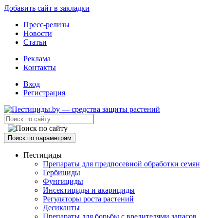
Добавить сайт в закладки
Пресс-релизы
Новости
Статьи
Реклама
Контакты
Вход
Регистрация
Поиск по параметрам
Пестициды
Препараты для предпосевной обработки семян
Гербициды
Фунгициды
Инсектициды и акарициды
Регуляторы роста растений
Десиканты
Препараты для борьбы с вредителями запасов