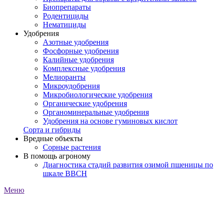
Биопрепараты
Родентициды
Нематициды
Удобрения
Азотные удобрения
Фосфорные удобрения
Калийные удобрения
Комплексные удобрения
Мелиоранты
Микроудобрения
Микробиологические удобрения
Органические удобрения
Органоминеральные удобрения
Удобрения на основе гуминовых кислот
Сорта и гибриды
Вредные объекты
Сорные растения
В помощь агроному
Диагностика стадий развития озимой пшеницы по
шкале ВВСН
Меню