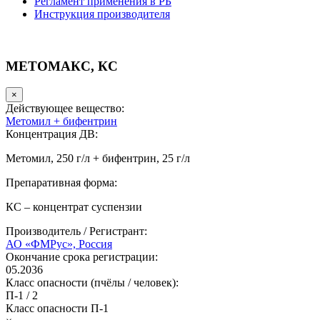
Регламент применения в РБ
Инструкция производителя
МЕТОМАКС, КС
×
Действующее вещество:
Метомил + бифентрин
Концентрация ДВ:
Метомил, 250 г/л + бифентрин, 25 г/л
Препаративная форма:
КС – концентрат суспензии
Производитель / Регистрант:
АО «ФМРус», Россия
Окончание срока регистрации:
05.2036
Класс опасности (пчёлы / человек):
П-1
/
2
Класс опасности
П-1