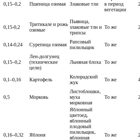
0,15–0,2
Пшеница озимая
Злаковые тли
в период
вегетации
Пьявица,
Тритикале и рожь
0,15-0,2
злаковые тли и
То же
озимые
трипсы
Рапсовый
0,14-0,24
Сурепица озимая
То же
пилильщик
Лен-долгунец
0,15–0,2
(технические
Льняная блоха
То же
цели)
Колорадский
0,1–0,16
Картофель
То же
жук
Листоблошки,
0,5
Морковь
муха
То же
морковная
Яблонный
цветоед,
яблонный
плодовый
пилильщик,
0,16–0,32
Яблоня
То же
яблонная