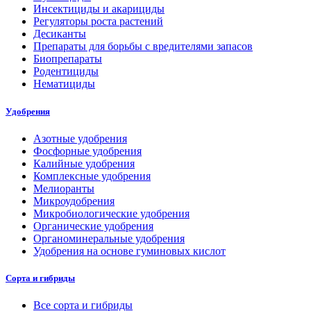
Инсектициды и акарициды
Регуляторы роста растений
Десиканты
Препараты для борьбы с вредителями запасов
Биопрепараты
Родентициды
Нематициды
Удобрения
Азотные удобрения
Фосфорные удобрения
Калийные удобрения
Комплексные удобрения
Мелиоранты
Микроудобрения
Микробиологические удобрения
Органические удобрения
Органоминеральные удобрения
Удобрения на основе гуминовых кислот
Сорта и гибриды
Все сорта и гибриды