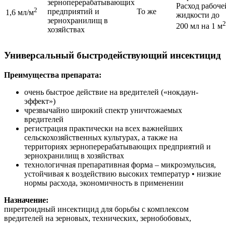
зерноперерабатывающих
Расход рабоче
2
предприятий и
То же
1,6 мл/м
жидкости до
зернохранилищ в
2
200 мл на 1 м
хозяйствах
Универсальный быстродействующий инсектицид
Преимущества препарата:
очень быстрое действие на вредителей («нокдаун-
эффект»)
чрезвычайно широкий спектр уничтожаемых
вредителей
регистрация практически на всех важнейших
сельскохозяйственных культурах, а также на
территориях зерноперерабатывающих предприятий и
зернохранилищ в хозяйствах
технологичная препаративная форма – микроэмульсия,
устойчивая к воздействию высоких температур • низкие
нормы расхода, экономичность в применении
Назначение:
пиретроидный инсектицид для борьбы с комплексом
вредителей на зерновых, технических, зернобобовых,