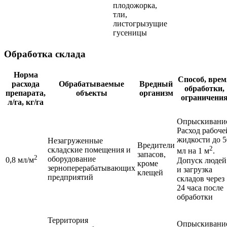
плодожорка,
тли,
листогрызущие
гусеницы
Обработка склада
Норма
Способ, врем
расхода
Обрабатываемые
Вредный
обработки,
препарата,
объекты
организм
ограничени
л/га, кг/га
Опрыскивани
Расход рабоче
жидкости до 5
Незагруженные
Вредители
2
складские помещения и
мл на 1 м
.
запасов,
2
оборудование
0,8 мл/м
Допуск людей
кроме
зерноперерабатывающих
и загрузка
клещей
предприятий
складов через
24 часа после
обработки
Территория
Опрыскивани