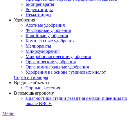
Биопрепараты
Родентициды
Нематициды
Удобрения
Азотные удобрения
Фосфорные удобрения
Калийные удобрения
Комплексные удобрения
Мелиоранты
Микроудобрения
Микробиологические удобрения
Органические удобрения
Органоминеральные удобрения
Удобрения на основе гуминовых кислот
Сорта и гибриды
Вредные объекты
Сорные растения
В помощь агроному
Диагностика стадий развития озимой пшеницы по
шкале ВВСН
Меню