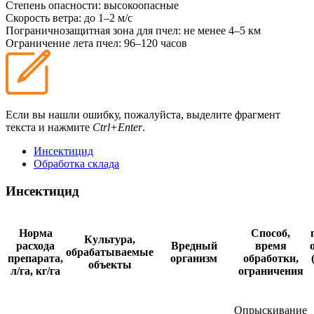
Степень опасности:
высокоопасные
Скорость ветра:
до 1–2 м/с
Пограничнозащитная зона для пчел:
не менее 4–5 км
Ограничение лета пчел:
96–120 часов
Если вы нашли ошибку, пожалуйста, выделите фрагмент
текста и нажмите
Ctrl+Enter
.
Инсектицид
Обработка склада
Инсектицид
Норма
Способ,
Культура,
расхода
Вредный
время
обрабатываемые
препарата,
организм
обработки,
объекты
л/га, кг/га
ограничения
Опрыскивание