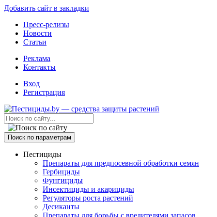
Добавить сайт в закладки
Пресс-релизы
Новости
Статьи
Реклама
Контакты
Вход
Регистрация
Поиск по параметрам
Пестициды
Препараты для предпосевной обработки семян
Гербициды
Фунгициды
Инсектициды и акарициды
Регуляторы роста растений
Десиканты
Препараты для борьбы с вредителями запасов