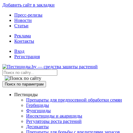
Добавить сайт в закладки
Пресс-релизы
Новости
Статьи
Реклама
Контакты
Вход
Регистрация
Поиск по параметрам
Пестициды
Препараты для предпосевной обработки семян
Гербициды
Фунгициды
Инсектициды и акарициды
Регуляторы роста растений
Десиканты
Препараты для борьбы с вредителями запасов