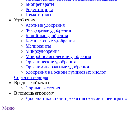
Биопрепараты
Родентициды
Нематициды
Удобрения
Азотные удобрения
Фосфорные удобрения
Калийные удобрения
Комплексные удобрения
Мелиоранты
Микроудобрения
Микробиологические удобрения
Органические удобрения
Органоминеральные удобрения
Удобрения на основе гуминовых кислот
Сорта и гибриды
Вредные объекты
Сорные растения
В помощь агроному
Диагностика стадий развития озимой пшеницы по
Меню