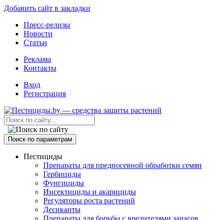
Добавить сайт в закладки
Пресс-релизы
Новости
Статьи
Реклама
Контакты
Вход
Регистрация
Поиск по параметрам
Пестициды
Препараты для предпосевной обработки семян
Гербициды
Фунгициды
Инсектициды и акарициды
Регуляторы роста растений
Десиканты
Препараты для борьбы с вредителями запасов