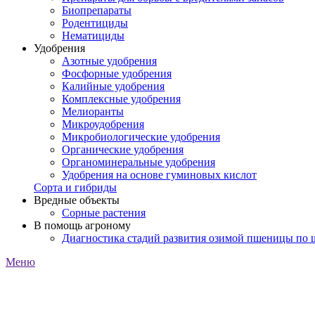
Биопрепараты
Родентициды
Нематициды
Удобрения
Азотные удобрения
Фосфорные удобрения
Калийные удобрения
Комплексные удобрения
Мелиоранты
Микроудобрения
Микробиологические удобрения
Органические удобрения
Органоминеральные удобрения
Удобрения на основе гуминовых кислот
Сорта и гибриды
Вредные объекты
Сорные растения
В помощь агроному
Диагностика стадий развития озимой пшеницы по
Меню