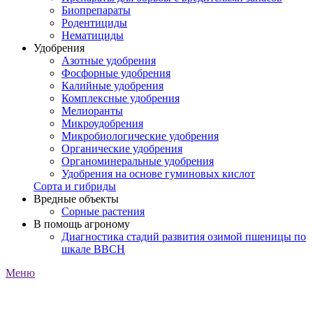
Биопрепараты
Родентициды
Нематициды
Удобрения
Азотные удобрения
Фосфорные удобрения
Калийные удобрения
Комплексные удобрения
Мелиоранты
Микроудобрения
Микробиологические удобрения
Органические удобрения
Органоминеральные удобрения
Удобрения на основе гуминовых кислот
Сорта и гибриды
Вредные объекты
Сорные растения
В помощь агроному
Диагностика стадий развития озимой пшеницы по
шкале ВВСН
Меню