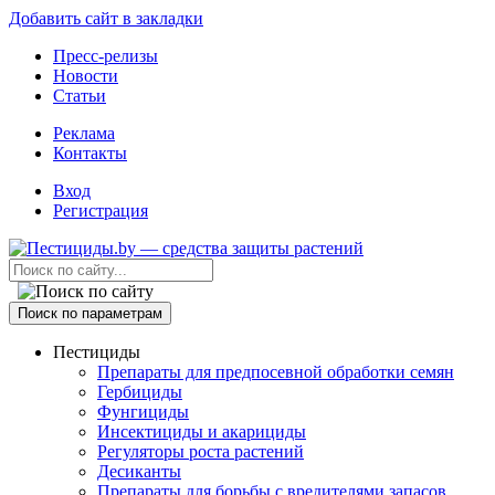
Добавить сайт в закладки
Пресс-релизы
Новости
Статьи
Реклама
Контакты
Вход
Регистрация
Поиск по параметрам
Пестициды
Препараты для предпосевной обработки семян
Гербициды
Фунгициды
Инсектициды и акарициды
Регуляторы роста растений
Десиканты
Препараты для борьбы с вредителями запасов