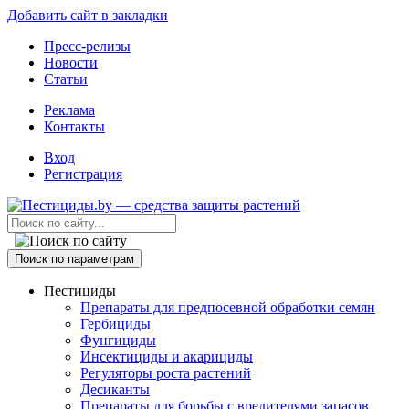
Добавить сайт в закладки
Пресс-релизы
Новости
Статьи
Реклама
Контакты
Вход
Регистрация
Поиск по параметрам
Пестициды
Препараты для предпосевной обработки семян
Гербициды
Фунгициды
Инсектициды и акарициды
Регуляторы роста растений
Десиканты
Препараты для борьбы с вредителями запасов