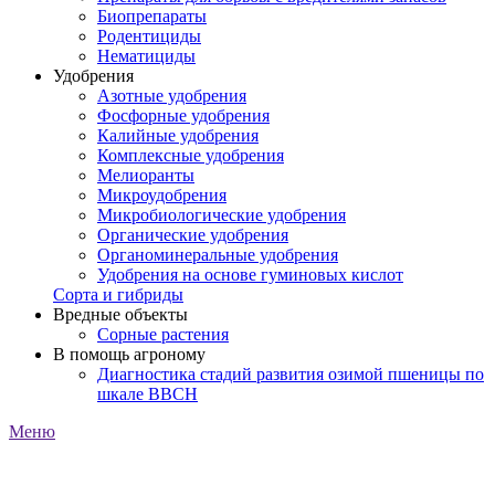
Биопрепараты
Родентициды
Нематициды
Удобрения
Азотные удобрения
Фосфорные удобрения
Калийные удобрения
Комплексные удобрения
Мелиоранты
Микроудобрения
Микробиологические удобрения
Органические удобрения
Органоминеральные удобрения
Удобрения на основе гуминовых кислот
Сорта и гибриды
Вредные объекты
Сорные растения
В помощь агроному
Диагностика стадий развития озимой пшеницы по
шкале ВВСН
Меню