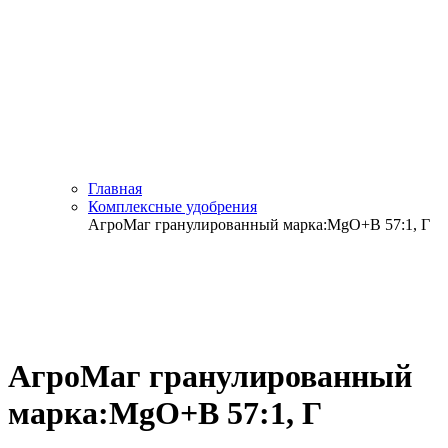
Главная
Комплексные удобрения
АгроМаг гранулированный марка:MgO+B 57:1, Г
АгроМаг гранулированный
марка:MgO+B 57:1, Г