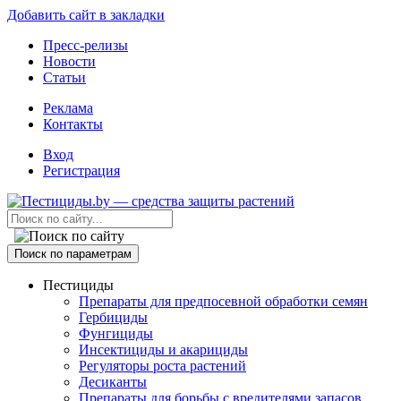
Добавить сайт в закладки
Пресс-релизы
Новости
Статьи
Реклама
Контакты
Вход
Регистрация
Поиск по параметрам
Пестициды
Препараты для предпосевной обработки семян
Гербициды
Фунгициды
Инсектициды и акарициды
Регуляторы роста растений
Десиканты
Препараты для борьбы с вредителями запасов