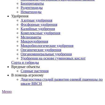
Биопрепараты
Родентициды
Нематициды
Удобрения
Азотные удобрения
Фосфорные удобрения
Калийные удобрения
Комплексные удобрения
Мелиоранты
Микроудобрения
Микробиологические удобрения
Органические удобрения
Органоминеральные удобрения
Удобрения на основе гуминовых кислот
Сорта и гибриды
Вредные объекты
Сорные растения
В помощь агроному
Диагностика стадий развития озимой пшеницы по
шкале ВВСН
Меню