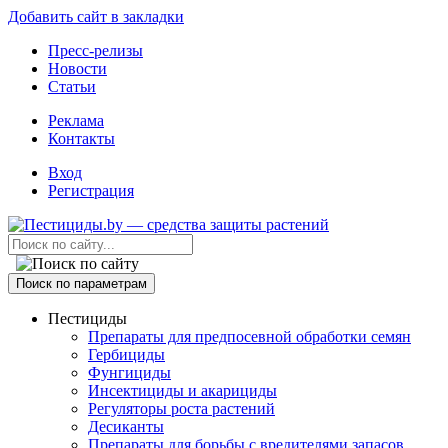
Добавить сайт в закладки
Пресс-релизы
Новости
Статьи
Реклама
Контакты
Вход
Регистрация
Поиск по параметрам
Пестициды
Препараты для предпосевной обработки семян
Гербициды
Фунгициды
Инсектициды и акарициды
Регуляторы роста растений
Десиканты
Препараты для борьбы с вредителями запасов