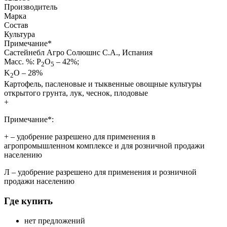
Производитель
Марка
Состав
Культура
Примечание
*
Састейнебл Агро Солюшнс С.А., Испания
Масс. %: P
O
– 42%;
2
5
K
O – 28%
2
Картофель, пасленовые и тыквенные овощные культуры
открытого грунта, лук, чеснок, плодовые
+
Примечание*:
+
– удобрение разрешено для применения в
агропромышленном комплексе и для розничной продажи
населению
Л
– удобрение разрешено для применения и розничной
продажи населению
Где купить
нет предложений