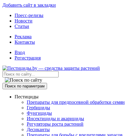
Добавить сайт в закладки
Пресс-релизы
Новости
Статьи
Реклама
Контакты
Вход
Регистрация
Поиск по параметрам
Пестициды
Препараты для предпосевной обработки семян
Гербициды
Фунгициды
Инсектициды и акарициды
Регуляторы роста растений
Десиканты
Препараты для борьбы с вредителями запасов