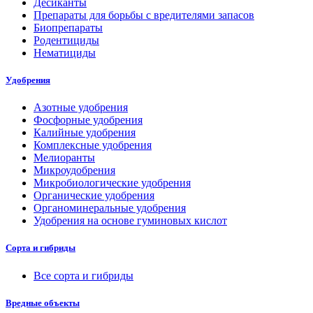
Десиканты
Препараты для борьбы с вредителями запасов
Биопрепараты
Родентициды
Нематициды
Удобрения
Азотные удобрения
Фосфорные удобрения
Калийные удобрения
Комплексные удобрения
Мелиоранты
Микроудобрения
Микробиологические удобрения
Органические удобрения
Органоминеральные удобрения
Удобрения на основе гуминовых кислот
Сорта и гибриды
Все сорта и гибриды
Вредные объекты