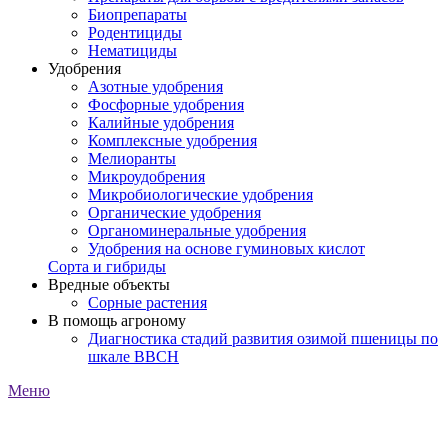
Биопрепараты
Родентициды
Нематициды
Удобрения
Азотные удобрения
Фосфорные удобрения
Калийные удобрения
Комплексные удобрения
Мелиоранты
Микроудобрения
Микробиологические удобрения
Органические удобрения
Органоминеральные удобрения
Удобрения на основе гуминовых кислот
Сорта и гибриды
Вредные объекты
Сорные растения
В помощь агроному
Диагностика стадий развития озимой пшеницы по
шкале ВВСН
Меню